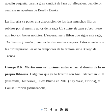
quedáu pequeñu para la gran cantidá de fans qu’allegaben, decidieron
centrase na apertura de Beastly Books.
La llibrería va poner a la disposición de los fans munchos llibros
roblaos por el mesmu autor de la saga
Un cantar de xelu y fueu
. Pero
non too son bones noticies. L’esperáu sestu llibru que sigue esta saga,
The Winds of Winter
, nun va tar disponible enagora. Estes noveles son
les qu’inspiraron les ocho temporaes de la famosa serie Xuego de
Tronos.
George R.R. Martin nun ye’l primer autor en ser el dueñu de la so
propia llibrería.
Dalgunos que yá lo fixeron son Ann Patchett en 2011
(Nashville, Tennessee), Judy Blume en 2016 (Key West, Florida), y
Louise Erdrich (Minneapolis).
0