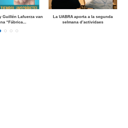
y Guillén Lafuerza van
La UABRA aporta a la segunda
L
una “Fábrica...
selmana d’actividaes