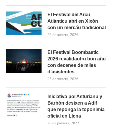
El Festival del Arcu
Atlánticu abri en Xixón
con un mercáu tradicional
26 de xunetu, 2026
El Festival Boombastic
2026 revalidaotru bon añu
con decenes de miles
d’asistentes
25 de xunetu, 2026
Iniciativa pol Asturianu y
Barbón desixen a Adif
que reponga la toponimia
oficial en Ḷḷena
28 de payares, 2023