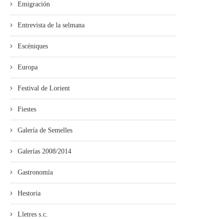
Emigración
Entrevista de la selmana
’ALLA abre’l plazu pa los cursos
“Misteriu nel Soterrañu” alga
de la...
premiu Alfonso Iglesias de.
Escéniques
Europa
Festival de Lorient
Fiestes
Galería de Semelles
Galerías 2008/2014
Gastronomía
Hestoria
Lletres s.c.