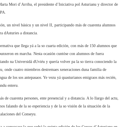
rta Mori d’Arriba, el presidente d’Iniciativa pol Asturianu y director de
UPA.
ión, un nivel básicu y un nivel II, participando más de cuarenta alumnos
a dAsturies a distancia.
ormativa que llega yá a la so cuarta edición, con más de 150 alumnos que
 punxeron en marcha. Nesta ocasión cuntóse con alumnos de fuera
iando na Universidá dUviéu y quería volver pa la so tierra conociendo la
cu, onde cuatro miembros destremaes xeneraciones duna familia de
lingua de los sos antepasaos. Ye vezu yá quasturianos emigraos más recién,
undu enteru.
ás de cuarenta persones, ente presencial y a distancia. A lo llargo del actu,
s falando de la so esperiencia y de la so visión de la situación de la
talaciones del Conseyu.
va a convocase la que sedrá la quinta edición de los Cursos d’Asturianu en