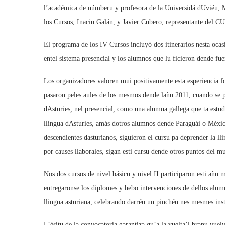
l’académica de númberu y profesora de la Universidá dUviéu, Ma
los Cursos, Inaciu Galán, y Javier Cubero, representante del C
El programa de los IV Cursos incluyó dos itinerarios nesta ocas
entel sistema presencial y los alumnos que lu ficieron dende fuer
Los organizadores valoren mui positivamente esta esperiencia f
pasaron peles aules de los mesmos dende lañu 2011, cuando se
dAsturies, nel presencial, como una alumna gallega que ta estud
llingua dAsturies, amás dotros alumnos dende Paraguái o Méxi
descendientes dasturianos, siguieron el cursu pa deprender la l
por causes llaborales, sigan esti cursu dende otros puntos del m
Nos dos cursos de nivel básicu y nivel II participaron esti añu m
entregaronse los diplomes y hebo intervenciones de dellos alumno
llingua asturiana, celebrando darréu un pinchéu nes mesmes ins
L’ésitu de la convocatoria garantiza qu’a la vuelta’l branu vuel