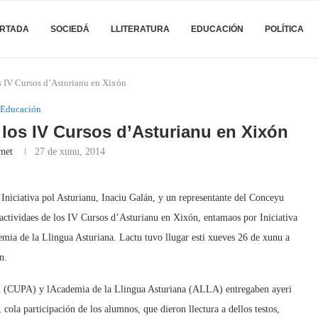
RTADA
SOCIEDÁ
LLITERATURA
EDUCACIÓN
POLÍTICA
s IV Cursos d’Asturianu en Xixón
Educación
los IV Cursos d’Asturianu en Xixón
rnet
27 de xunu, 2014
niciativa pol Asturianu, Inaciu Galán, y un representante del Conceyu
dactividaes de los IV Cursos d’Asturianu en Xixón, entamaos por Iniciativa
mia de la Llingua Asturiana. Lactu tuvo llugar esti xueves 26 de xunu a
n.
anu (CUPA) y lAcademia de la Llingua Asturiana (ALLA) entregaben ayeri
cola participación de los alumnos, que dieron llectura a dellos testos,