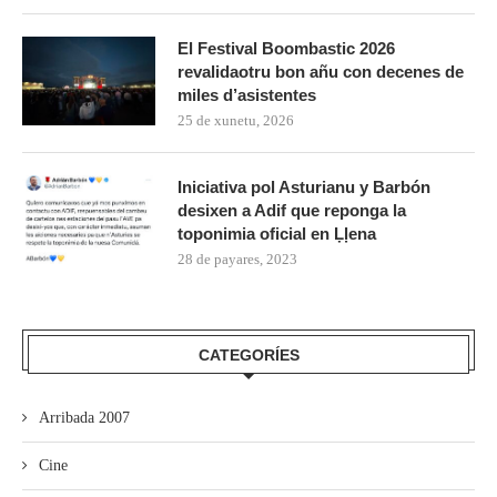
El Festival Boombastic 2026
revalidaotru bon añu con decenes de
miles d’asistentes
25 de xunetu, 2026
Iniciativa pol Asturianu y Barbón
desixen a Adif que reponga la
toponimia oficial en Ḷḷena
28 de payares, 2023
CATEGORÍES
Arribada 2007
Cine