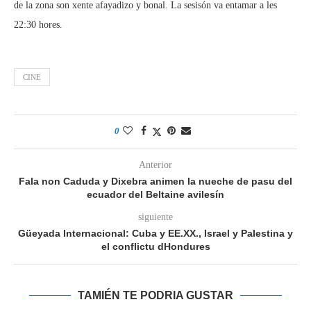
de la zona son xente afayadizo y bonal. La sesisón va entamar a les
22:30 hores.
CINE
0
Anterior
Fala non Caduda y Dixebra animen la nueche de pasu del
ecuador del Beltaine avilesín
siguiente
Güeyada Internacional: Cuba y EE.XX., Israel y Palestina y
el conflictu dHondures
TAMIÉN TE PODRIA GUSTAR