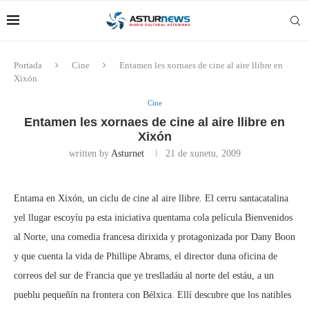
Portada
Cine
Entamen les xornaes de cine al aire llibre en
Xixón
Cine
Entamen les xornaes de cine al aire llibre en
Xixón
written by
Asturnet
21 de xunetu, 2009
Entama en Xixón, un ciclu de cine al aire llibre. El cerru santacatalina
yel llugar escoyíu pa esta iniciativa quentama cola película Bienvenidos
al Norte, una comedia francesa dirixida y protagonizada por Dany Boon
y que cuenta la vida de Phillipe Abrams, el director duna oficina de
correos del sur de Francia que ye treslladáu al norte del estáu, a un
pueblu pequeñín na frontera con Bélxica. Ellí descubre que los natibles