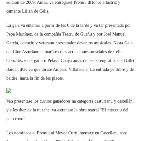
edición de 2009. Amás, va entregasel Premiu dHonor a lactriz y
cantante Lilián de Celis.
La gala va entamar a partir de les 6 de la tarde y va tar presentada por
Pepa Martínez, de la compañía Teatru de Güeñu y por José Manuel
García, conocíu y veteranu presentador deventos musicales. Nesta Gala
del Cine Asturianu cuntaráse coles actuaciones musciales de Celia
González y del gaiteru Pelayu Cuaya amás de les coreografíes del Ballet
Baidán dUviéu que dirixe Amparo Villafruela. La entrada ye llibre y de
baldre, hasta la fin de les places.
Van presentase los curtios ganadores na categoría dasturianu y castellán,
y a les diez de la nueche, va estrenase la obra teatral “El misteriu del
pelu roxu”.
Los nominaos al Premiu al Meyor Curtiumetraxe en Castellanu son: