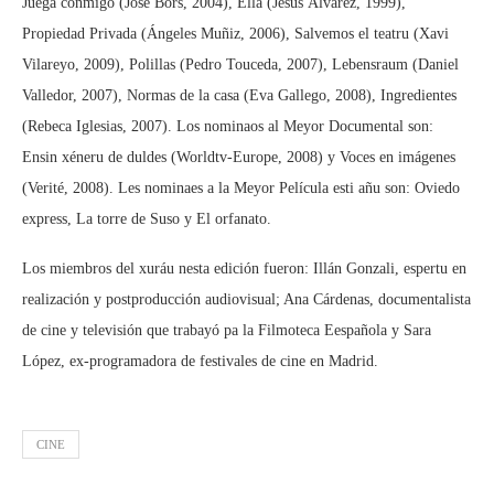
Juega conmigo (José Bors, 2004), Ella (Jesús Álvarez, 1999),
Propiedad Privada (Ángeles Muñiz, 2006), Salvemos el teatru (Xavi
Vilareyo, 2009), Polillas (Pedro Touceda, 2007), Lebensraum (Daniel
Valledor, 2007), Normas de la casa (Eva Gallego, 2008), Ingredientes
(Rebeca Iglesias, 2007). Los nominaos al Meyor Documental son:
Ensin xéneru de duldes (Worldtv-Europe, 2008) y Voces en imágenes
(Verité, 2008). Les nominaes a la Meyor Película esti añu son: Oviedo
express, La torre de Suso y El orfanato.
Los miembros del xuráu nesta edición fueron: Illán Gonzali, espertu en
realización y postproducción audiovisual; Ana Cárdenas, documentalista
de cine y televisión que trabayó pa la Filmoteca Eespañola y Sara
López, ex-programadora de festivales de cine en Madrid.
CINE