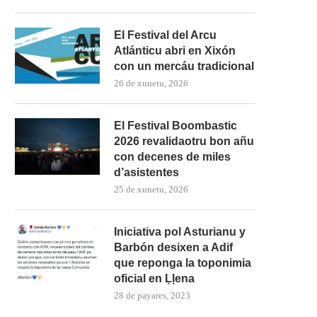
El Festival del Arcu
Atlánticu abri en Xixón
con un mercáu tradicional
26 de xunetu, 2026
El Festival Boombastic
2026 revalidaotru bon añu
con decenes de miles
d’asistentes
25 de xunetu, 2026
Iniciativa pol Asturianu y
Barbón desixen a Adif
que reponga la toponimia
oficial en Ḷḷena
28 de payares, 2023