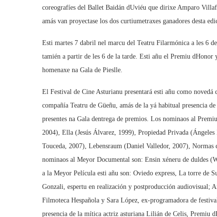
coreografíes del Ballet Baidán dUviéu que dirixe Amparo Villafr
amás van proyectase los dos curtiumetraxes ganadores desta edici
Esti martes 7 dabril nel marcu del Teatru Filarmónica a les 6 d
tamién a partir de les 6 de la tarde. Esti añu el Premiu dHonor 
homenaxe na Gala de Pieslle.
El Festival de Cine Asturianu presentará esti añu como novedá do
compañía Teatru de Güeñu, amás de la yá habitual presencia de 
presentes na Gala dentrega de premios. Los nominaos al Premi
2004), Ella (Jesús Álvarez, 1999), Propiedad Privada (Ángeles 
Touceda, 2007), Lebensraum (Daniel Valledor, 2007), Normas de
nominaos al Meyor Documental son: Ensin xéneru de duldes (W
a la Meyor Película esti añu son: Oviedo express, La torre de S
Gonzali, espertu en realización y postproducción audiovisual; A
Filmoteca Hespañola y Sara López, ex-programadora de festivale
presencia de la mítica actriz asturiana Lilián de Celis, Premiu d