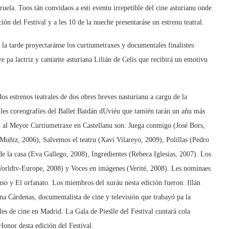
uela. Toos tán convidaos a esti eventu irrepetible del cine asturianu onde
ón del Festival y a les 10 de la nueche presentaráse un estrenu teatral.
e la tarde proyectaránse los curtiumetraxes y documentales finalistes
ye pa lactriz y cantante asturiana Lilián de Celis que recibirá un emotivu
s estrenos teatrales de dos obres breves nasturianu a cargu de la
les coreografíes del Ballet Baidán dUviéu que tamién tarán un añu más
u al Meyor Curtiumetraxe en Castellanu son: Juega conmigo (José Bors,
Muñiz, 2006), Salvemos el teatru (Xavi Vilareyo, 2009), Polillas (Pedro
 la casa (Eva Gallego, 2008), Ingredientes (Rebeca Iglesias, 2007). Los
orldtv-Europe, 2008) y Voces en imágenes (Verité, 2008). Les nominaes
uso y El orfanato. Los miembros del xuráu nesta edición fueron: Illán
na Cárdenas, documentalista de cine y televisión que trabayó pa la
s de cine en Madrid. La Gala de Pieslle del Festival cuntará cola
Honor desta edición del Festival.