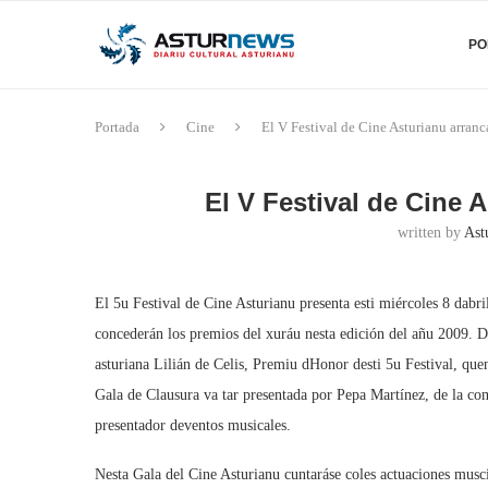
PO
Portada
Cine
El V Festival de Cine Asturianu arranca
El V Festival de Cine 
written by
Ast
El 5u Festival de Cine Asturianu presenta esti miércoles 8 dabr
concederán los premios del xuráu nesta edición del añu 2009. D
asturiana Lilián de Celis, Premiu dHonor desti 5u Festival, que
Gala de Clausura va tar presentada por Pepa Martínez, de la c
presentador deventos musicales.
Nesta Gala del Cine Asturianu cuntaráse coles actuaciones musc