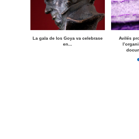
ocumental
La gala de los Goya va celebrase
Avilés pr
íficu...
en...
l’organ
docum