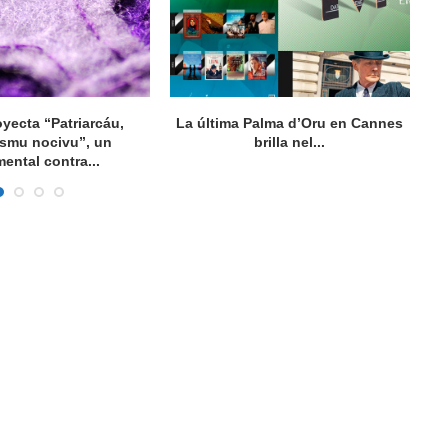
oyecta “Patriarcáu,
La última Palma d’Oru en Cannes
ismu nocivu”, un
brilla nel...
ental contra...