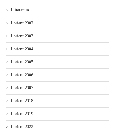
Lliteratura
Lorient 2002
Lorient 2003
Empiecen les proyecciones pa
La Pola acueye la proyecció
escolares de la Selmana...
“Ente les...
Lorient 2004
Lorient 2005
Lorient 2006
Lorient 2007
Lorient 2018
Lorient 2019
Lorient 2022