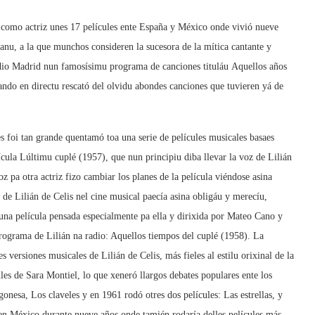
ar como actriz unes 17 películes ente España y México onde vivió nueve
ranu, a la que munchos consideren la sucesora de la mítica cantante y
adio Madrid nun famosísimu programa de canciones tituláu Aquellos años
cando en directu rescató del olvidu abondes canciones que tuvieren yá de
es foi tan grande quentamó toa una serie de películes musicales basaes
cula Lúltimu cuplé (1957), que nun principiu diba llevar la voz de Lilián
oz pa otra actriz fizo cambiar los planes de la película viéndose asina
ú de Lilián de Celis nel cine musical paecía asina obligáu y merecíu,
nuna película pensada especialmente pa ella y dirixida por Mateo Cano y
programa de Lilián na radio: Aquellos tiempos del cuplé (1958). La
s versiones musicales de Lilián de Celis, más fieles al estilu orixinal de la
ules de Sara Montiel, lo que xeneró llargos debates populares ente los
gonesa, Los claveles y en 1961 rodó otres dos películes: Las estrellas, y
n México durante nueve años onde tamién rodaría delles películes más