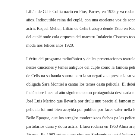
Lilián de Celis Collía nació en Fíos, Parres, en 1935 y va rod
años. Indiscutible reina del cuplé, con una escelente voz de sop
actriz Raquel Meller, Lilián de Celis trabayó dende 1953 en R
del cuplé onde cola orquesta del maestru Indalecio Cisneros to
moda nos felices años 1920.
Léxitu del programa radiofónicu y de les presentaciones teatral
nestes canciones y temes antiguos del cuplé como la famosa pelí
de Celis na so banda sonora pero la so negativa a prestar la so v
obligada Sara Montiel a cantar los temes desta película. El deb
faciéndose llueu al añu siguiente como protagonista destacada 
José Luis Merino que llevaría por títulu unu paecíu al famosu 
película foi mui bien acoyida pol públicu por facer valer nella le
Belle Epoque, que los arreglos modernizaos fechos pa les pelíc
partidarios duna y dotra actriz. Llueu rodaría en 1960 Alma ara
Júrame. En 1962 entama una xira per Sudamérica instalándose e