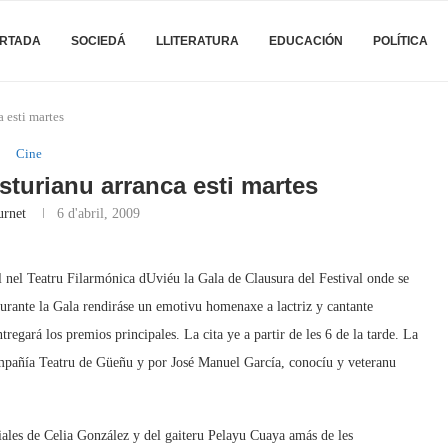
RTADA
SOCIEDÁ
LLITERATURA
EDUCACIÓN
POLÍTICA
 esti martes
Cine
Asturianu arranca esti martes
urnet
6 d'abril, 2009
il nel Teatru Filarmónica dUviéu la Gala de Clausura del Festival onde se
urante la Gala rendiráse un emotivu homenaxe a lactriz y cantante
ntregará los premios principales. La cita ye a partir de les 6 de la tarde. La
ompañía Teatru de Güeñu y por José Manuel García, conocíu y veteranu
iales de Celia González y del gaiteru Pelayu Cuaya amás de les