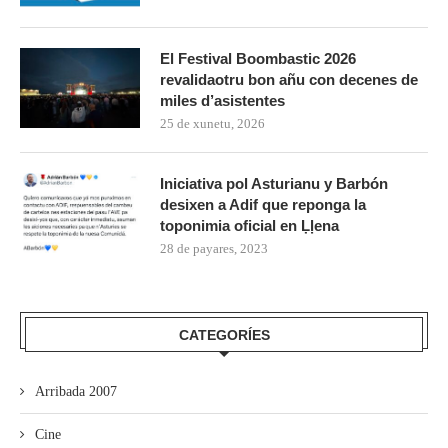
El Festival Boombastic 2026
revalidaotru bon añu con decenes de
miles d’asistentes
25 de xunetu, 2026
Iniciativa pol Asturianu y Barbón
desixen a Adif que reponga la
toponimia oficial en Ḷḷena
28 de payares, 2023
CATEGORÍES
Arribada 2007
Cine