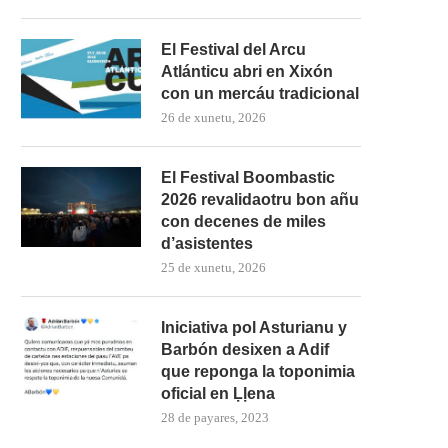
El Festival del Arcu
Atlánticu abri en Xixón
con un mercáu tradicional
26 de xunetu, 2026
El Festival Boombastic
2026 revalidaotru bon añu
con decenes de miles
d’asistentes
25 de xunetu, 2026
Iniciativa pol Asturianu y
Barbón desixen a Adif
que reponga la toponimia
oficial en Ḷḷena
28 de payares, 2023