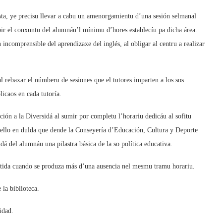
lista, ye precisu llevar a cabu un amenorgamientu d’una sesión selmanal
ibir el conxuntu del alumnáu’l mínimu d’hores establecíu pa dicha área.
n incomprensible del aprendizaxe del inglés, al obligar al centru a realizar
al rebaxar el númberu de sesiones que el tutores imparten a los sos
icaos en cada tutoría.
ción a la Diversidá al sumir por completu l’horariu dedicáu al sofitu
 ello en dulda que dende la Conseyería d’Educación, Cultura y Deporte
idá del alumnáu una pilastra básica de la so política educativa.
etida cuando se produza más d’una ausencia nel mesmu tramu horariu.
 la biblioteca.
idad.