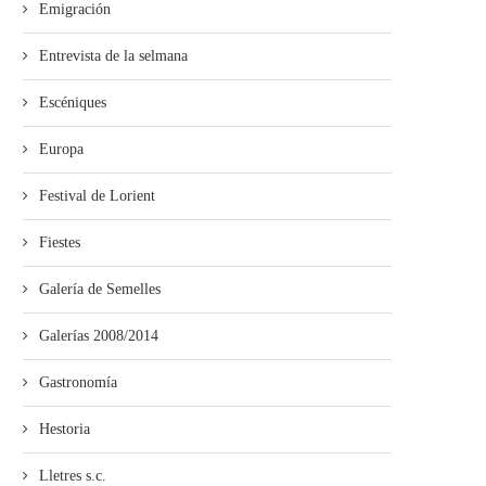
Emigración
Entrevista de la selmana
’ALLA abre’l plazu pa los cursos
“Misteriu nel Soterrañu” alga
Escéniques
de la...
premiu Alfonso Iglesias de.
Europa
Festival de Lorient
Fiestes
Galería de Semelles
Galerías 2008/2014
Gastronomía
Hestoria
Lletres s.c.