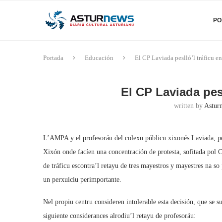
PO
Portada
Educación
El CP Laviada peslló’l tráficu en
El CP Laviada pesl
written by
Asturn
L’AMPA y el profesoráu del colexu públicu xixonés Laviada, pes
Xixón onde facíen una concentración de protesta, sofitada pol C
de tráficu escontra’l retayu de tres mayestros y mayestres na so
un perxuiciu perimportante.
Nel propiu centru consideren intolerable esta decisión, que se 
siguiente considerances alrodiu’l retayu de profesoráu: