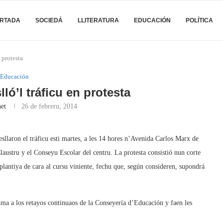
RTADA
SOCIEDÁ
LLITERATURA
EDUCACIÓN
POLÍTICA
 protesta
Educación
ló’l tráficu en protesta
et
26 de febreru, 2014
llaron el tráficu esti martes, a les 14 hores n’Avenida Carlos Marx de
laustru y el Conseyu Escolar del centru. La protesta consistió nun corte
 plantiya de cara al cursu viniente, fechu que, según consideren, supondrá
suma a los retayos continuaos de la Conseyería d’Educación y faen les