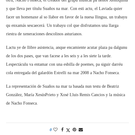
otru, Nacho Fonseca, el creador del grupu musical pa neños Xentiquina
y que lleva per títulu Suaños na mar. Con esti actu, el Laviada quier
facer un homenaxe al so llabor en favor de la nuesa llingua, un trabayu
qu enxamás sescaecerá. Un trabayu col que disfrutamos una llarga
riestra de xeneraciones descolinos asturianos.
Lactu ye de llibre asistencia, anque encamiente acutar plaza pa dalgunu
de los dos pases, que van facese a les seis y a les siete la tarde.
Lespectáculu va entamar con una esbilla de poemes, pa siguir darréu
cola entregada del galardón Estrelli na mar 2008 a Nacho Fonseca.
La representación de Suaños na mar ta basada nun testu de Beatriz
González, María XesúsPrieto y Xosé Lluis Remis Cancios y la música
de Nacho Fonseca.
0