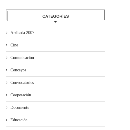
pia acueye la presentación del II
Falláu’l Concursu de Microrre
CATEGORÍES
Premiu «Quiastolita»...
“Día del Llibru” d’Avilés
Arribada 2007
Cine
Comunicación
Conceyos
Convocatories
Cooperación
Documentu
Educación