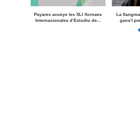
concursu
Payares acueye les XLI Xornaes
La llangre
es, nun...
Internacionales d’Estudiu de...
gana’l pr