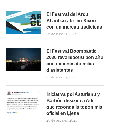
El Festival del Arcu
Atlánticu abri en Xixón
con un mercáu tradicional
26 de xunetu, 2026
El Festival Boombastic
2026 revalidaotru bon añu
con decenes de miles
d’asistentes
25 de xunetu, 2026
Iniciativa pol Asturianu y
Barbón desixen a Adif
que reponga la toponimia
oficial en Ḷḷena
28 de payares, 2023