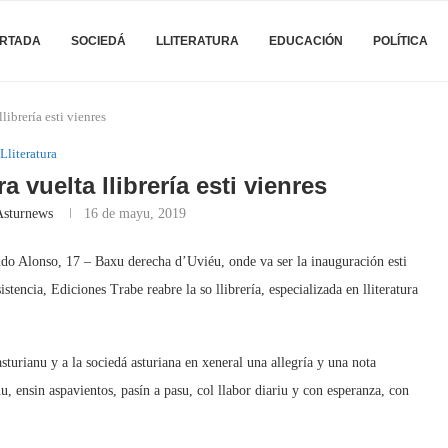
RTADA
SOCIEDÁ
LLITERATURA
EDUCACIÓN
POLÍTICA
librería esti vienres
Lliteratura
 vuelta llibrería esti vienres
Asturnews
16 de mayu, 2019
ando Alonso, 17 – Baxu derecha d’Uviéu, onde va ser la inauguración esti
stencia, Ediciones Trabe reabre la so llibrería, especializada en lliteratura
sturianu y a la sociedá asturiana en xeneral una allegría y una nota
u, ensin aspavientos, pasín a pasu, col llabor diariu y con esperanza, con