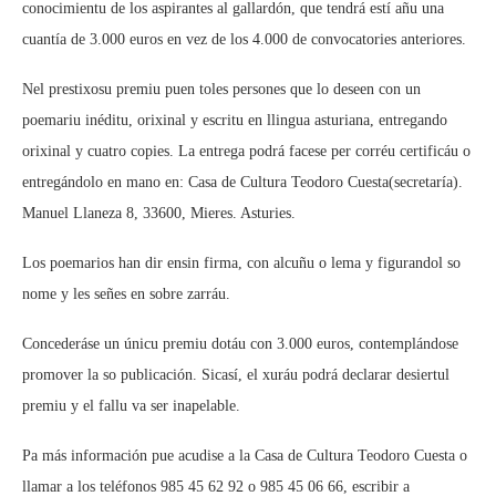
conocimientu de los aspirantes al gallardón, que tendrá estí añu una
cuantía de 3.000 euros en vez de los 4.000 de convocatories anteriores.
Nel prestixosu premiu puen toles persones que lo deseen con un
poemariu inéditu, orixinal y escritu en llingua asturiana, entregando
orixinal y cuatro copies. La entrega podrá facese per corréu certificáu o
entregándolo en mano en: Casa de Cultura Teodoro Cuesta(secretaría).
Manuel Llaneza 8, 33600, Mieres. Asturies.
Los poemarios han dir ensin firma, con alcuñu o lema y figurandol so
nome y les señes en sobre zarráu.
Concederáse un únicu premiu dotáu con 3.000 euros, contemplándose
promover la so publicación. Sicasí, el xuráu podrá declarar desiertul
premiu y el fallu va ser inapelable.
Pa más información pue acudise a la Casa de Cultura Teodoro Cuesta o
llamar a los teléfonos 985 45 62 92 o 985 45 06 66, escribir a