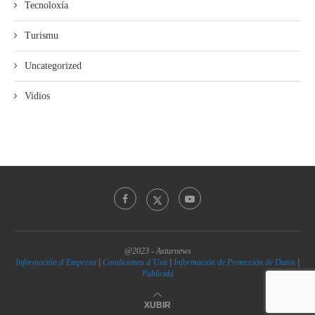
Tecnoloxía
Turismu
Uncategorized
Vidios
@2023 - Asturnews
Información d’Empresa
|
Condiciones d’Usu
|
Información de Protección de Datos
|
Publicidá
XUBIR