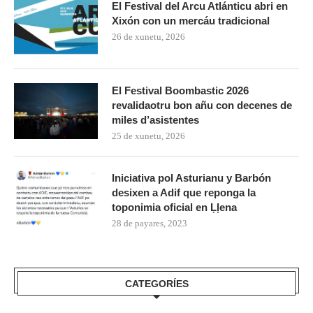
El Festival del Arcu Atlánticu abri en
Xixón con un mercáu tradicional
26 de xunetu, 2026
El Festival Boombastic 2026
revalidaotru bon añu con decenes de
miles d’asistentes
25 de xunetu, 2026
Iniciativa pol Asturianu y Barbón
desixen a Adif que reponga la
toponimia oficial en Ḷḷena
28 de payares, 2023
CATEGORÍES