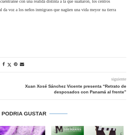
lcuéntranse con una realidá distinta a la que suañaron, los centros
l da voz a los neños inmigraos que nagüen una vida meyor na tierra
siguiente
Xuan Xosé Sánchez Vicente presenta “Retrato de
desposados con Panamá al frente”
E PODRIA GUSTAR