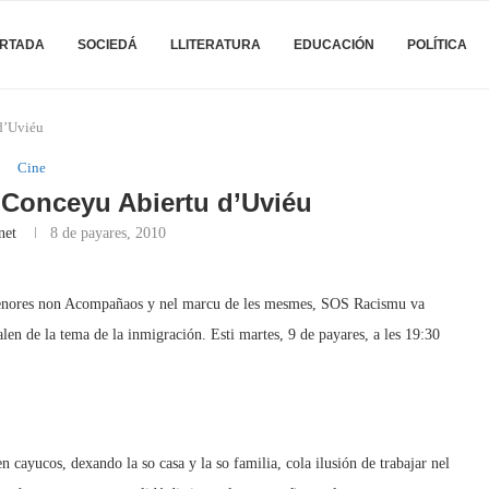
RTADA
SOCIEDÁ
LLITERATURA
EDUCACIÓN
POLÍTICA
 d’Uviéu
Cine
l Conceyu Abiertu d’Uviéu
net
8 de payares, 2010
Menores non Acompañaos y nel marcu de les mesmes, SOS Racismu va
falen de la tema de la inmigración. Esti martes, 9 de payares, a les 19:30
cayucos, dexando la so casa y la so familia, cola ilusión de trabajar nel