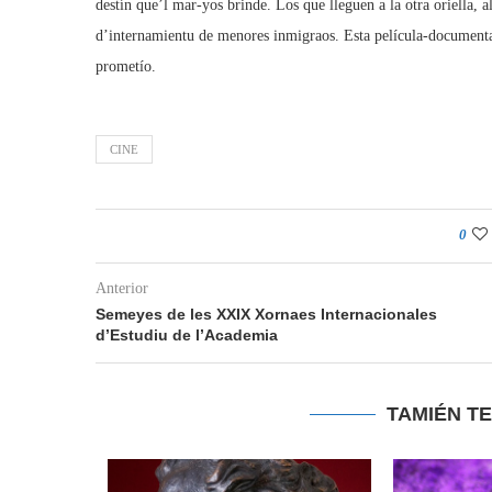
destín que’l mar-yos brinde. Los que lleguen a la otra oriella, a
d’internamientu de menores inmigraos. Esta película-documenta
prometío.
CINE
0
Anterior
Semeyes de les XXIX Xornaes Internacionales
d’Estudiu de l’Academia
TAMIÉN T