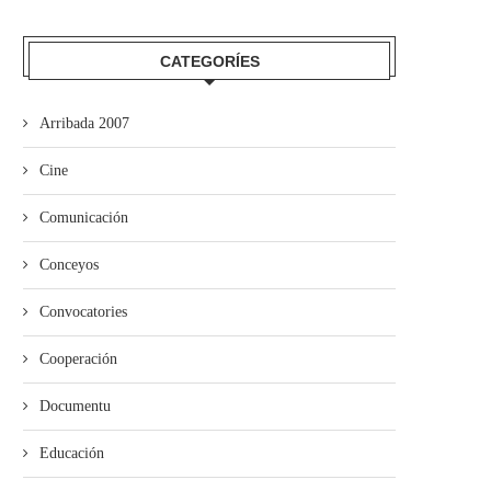
CATEGORÍES
Arribada 2007
Empiecen les proyecciones pa
La Pola acueye la proyecció
Cine
escolares de la Selmana...
“Ente les...
Comunicación
Conceyos
Convocatories
Cooperación
Documentu
Educación