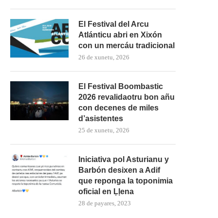
El Festival del Arcu
Atlánticu abri en Xixón
con un mercáu tradicional
26 de xunetu, 2026
El Festival Boombastic
2026 revalidaotru bon añu
con decenes de miles
d’asistentes
25 de xunetu, 2026
Iniciativa pol Asturianu y
Barbón desixen a Adif
que reponga la toponimia
oficial en Ḷḷena
28 de payares, 2023