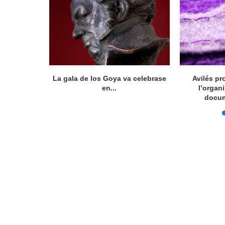
ocumental
La gala de los Goya va celebrase
Avilés pr
íficu...
en...
l’organ
docum