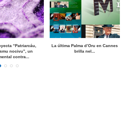
oyecta “Patriarcáu,
La última Palma d’Oru en Cannes
ismu nocivu”, un
brilla nel...
ental contra...