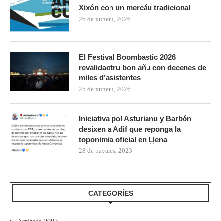
Xixón con un mercáu tradicional
26 de xunetu, 2026
El Festival Boombastic 2026
revalidaotru bon añu con decenes de
miles d’asistentes
25 de xunetu, 2026
Iniciativa pol Asturianu y Barbón
desixen a Adif que reponga la
toponimia oficial en Ḷḷena
28 de payares, 2023
CATEGORÍES