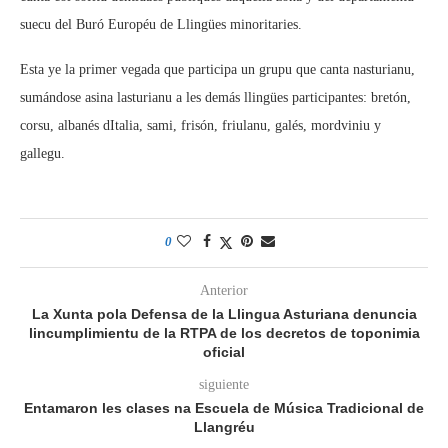
suecu del Buró Européu de Llingües minoritaries.
Esta ye la primer vegada que participa un grupu que canta nasturianu,
sumándose asina lasturianu a les demás llingües participantes: bretón,
corsu, albanés dItalia, sami, frisón, friulanu, galés, mordviniu y
gallegu.
0
Anterior
La Xunta pola Defensa de la Llingua Asturiana denuncia
lincumplimientu de la RTPA de los decretos de toponimia
oficial
siguiente
Entamaron les clases na Escuela de Música Tradicional de
Llangréu