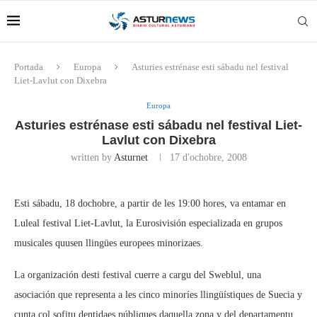
Portada
Europa
Asturies estrénase esti sábadu nel festival
Liet-Lavlut con Dixebra
Europa
Asturies estrénase esti sábadu nel festival Liet-
Lavlut con Dixebra
written by
Asturnet
17 d'ochobre, 2008
Esti sábadu, 18 dochobre, a partir de les 19:00 hores, va entamar en
Luleal festival Liet-Lavlut, la Eurosivisión especializada en grupos
musicales quusen llingües europees minorizaes.
La organización desti festival cuerre a cargu del Sweblul, una
asociación que representa a les cinco minoríes llingüístiques de Suecia y
cunta col sofitu dentidaes públiques daquella zona y del departamentu