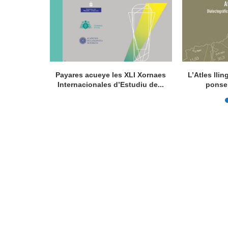
la de la
Payares acueye les XLI Xornaes
L’Atles lli
de...
Internacionales d’Estudiu de...
ponse 