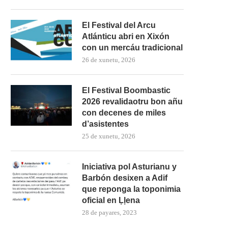
El Festival del Arcu
Atlánticu abri en Xixón
con un mercáu tradicional
26 de xunetu, 2026
El Festival Boombastic
2026 revalidaotru bon añu
con decenes de miles
d’asistentes
25 de xunetu, 2026
Iniciativa pol Asturianu y
Barbón desixen a Adif
que reponga la toponimia
oficial en Ḷḷena
28 de payares, 2023
La Guerra Civil protagoniza
esposición n’El Coto