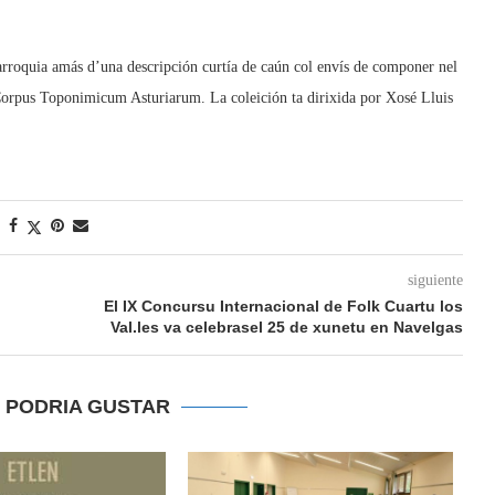
arroquia amás d’una descripción curtía de caún col envís de componer nel
Corpus Toponimicum Asturiarum. La coleición ta dirixida por Xosé Lluis
siguiente
El IX Concursu Internacional de Folk Cuartu los
Val.les va celebrasel 25 de xunetu en Navelgas
E PODRIA GUSTAR