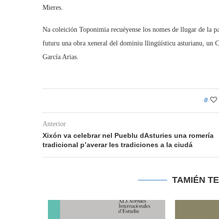
Mieres.
Na coleición Toponimia recuéyense los nomes de llugar de la p
futuru una obra xeneral del dominiu llingüísticu asturianu, un 
García Arias.
0
Anterior
Xixón va celebrar nel Pueblu dAsturies una romería
tradicional p’averar les tradiciones a la ciudá
TAMIÉN T