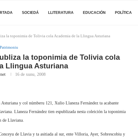
RTADA
SOCIEDÁ
LLITERATURA
EDUCACIÓN
POLÍTICA
za la toponimia de Tolivia cola Academia de la Llingua Asturiana
Patrimoniu
bliza la toponimia de Tolivia cola
a Llingua Asturiana
rnet
16 de xunu, 2008
a Asturiana y col númberu 121, Xulio Llaneza Fernández ta acabante
laviana. Llaneza Fernández tien espublizada nesta coleición la toponimia
n de Llaviana.
Conceyu de Llavia y ta asitiada al sur, ente Villoria, Ayer, Sobrescobiu y