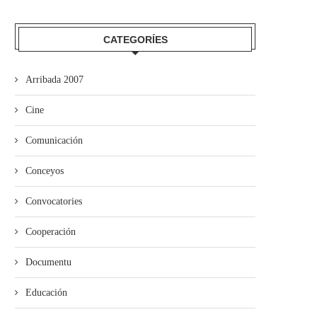
CATEGORÍES
Arribada 2007
ieres pon en marcha’l programa
Cine
de visites al...
Comunicación
Conceyos
Convocatories
Cooperación
Documentu
Educación