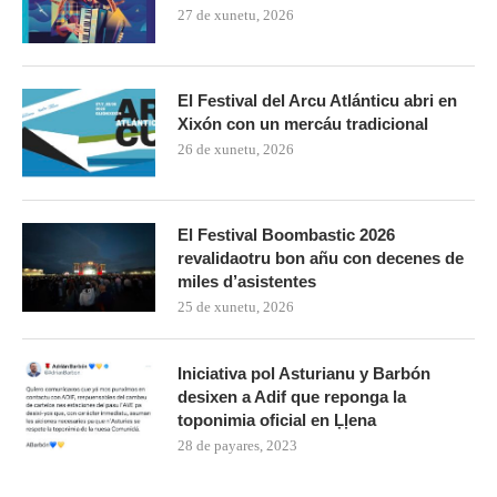
27 de xunetu, 2026
El Festival del Arcu Atlánticu abri en
Xixón con un mercáu tradicional
26 de xunetu, 2026
El Festival Boombastic 2026
revalidaotru bon añu con decenes de
miles d’asistentes
25 de xunetu, 2026
Iniciativa pol Asturianu y Barbón
desixen a Adif que reponga la
toponimia oficial en Ḷḷena
28 de payares, 2023