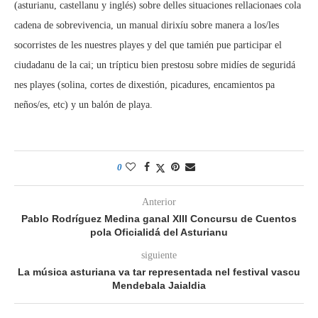
(asturianu, castellanu y inglés) sobre delles situaciones rellacionaes cola
cadena de sobrevivencia, un manual dirixíu sobre manera a los/les
socorristes de les nuestres playes y del que tamién pue participar el
ciudadanu de la cai; un trípticu bien prestosu sobre midíes de seguridá
nes playes (solina, cortes de dixestión, picadures, encamientos pa
neños/es, etc) y un balón de playa.
0
Anterior
Pablo Rodríguez Medina ganal XIII Concursu de Cuentos
pola Oficialidá del Asturianu
siguiente
La música asturiana va tar representada nel festival vascu
Mendebala Jaialdia