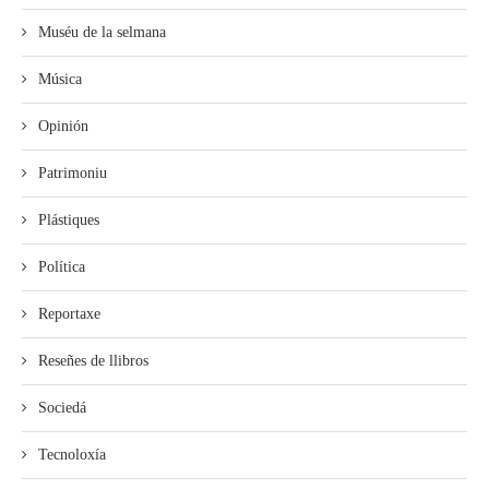
Muséu de la selmana
Música
Opinión
Patrimoniu
Plástiques
Política
Reportaxe
Reseñes de llibros
Sociedá
Tecnoloxía