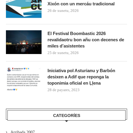
Xixón con un mercáu tradicional
26 de xunetu, 2026
El Festival Boombastic 2026
revalidaotru bon añu con decenes de
miles d’asistentes
25 de xunetu, 2026
Iniciativa pol Asturianu y Barbón
desixen a Adif que reponga la
toponimia oficial en Ḷḷena
28 de payares, 2023
CATEGORÍES
Arribada 2007