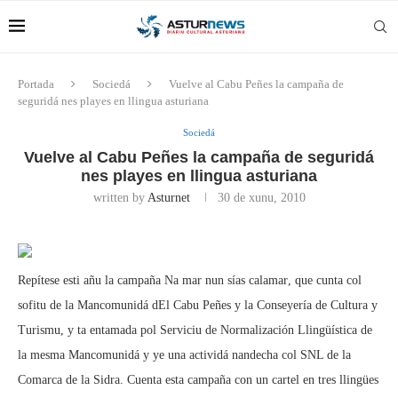
Portada
Sociedá
Vuelve al Cabu Peñes la campaña de
seguridá nes playes en llingua asturiana
Sociedá
Vuelve al Cabu Peñes la campaña de seguridá
nes playes en llingua asturiana
written by
Asturnet
30 de xunu, 2010
Repítese esti añu la campaña Na mar nun sías calamar, que cunta col
sofitu de la Mancomunidá dEl Cabu Peñes y la Conseyería de Cultura y
Turismu, y ta entamada pol Serviciu de Normalización Llingüística de
la mesma Mancomunidá y ye una actividá nandecha col SNL de la
Comarca de la Sidra. Cuenta esta campaña con un cartel en tres llingües