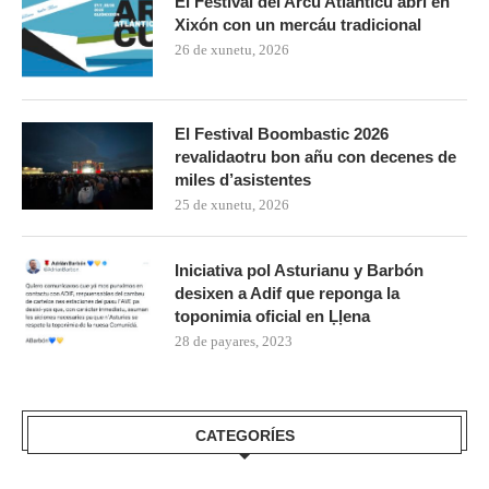
El Festival del Arcu Atlánticu abri en
Xixón con un mercáu tradicional
26 de xunetu, 2026
El Festival Boombastic 2026
revalidaotru bon añu con decenes de
miles d’asistentes
25 de xunetu, 2026
Iniciativa pol Asturianu y Barbón
desixen a Adif que reponga la
toponimia oficial en Ḷḷena
28 de payares, 2023
CATEGORÍES