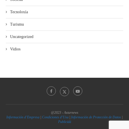
Tecnoloxía
Turismu
Uncategorized
Vidios
@2023 - Asturnews
Información d’Empresa
|
Condiciones d’Usu
|
Información de Protección de Datos
|
Publicidá