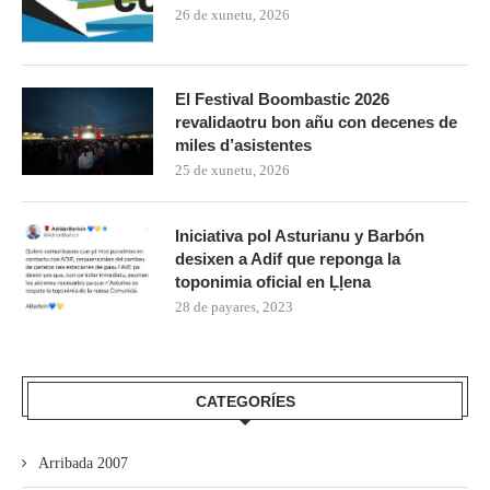
26 de xunetu, 2026
El Festival Boombastic 2026
revalidaotru bon añu con decenes de
miles d’asistentes
25 de xunetu, 2026
Iniciativa pol Asturianu y Barbón
desixen a Adif que reponga la
toponimia oficial en Ḷḷena
28 de payares, 2023
CATEGORÍES
Arribada 2007