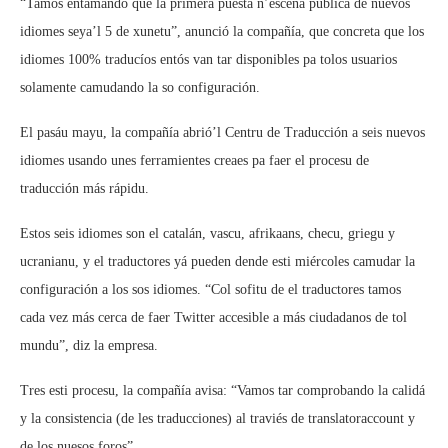
“Tamos entamando que la primera puesta n’escena pública de nuevos
idiomes seya’l 5 de xunetu”, anunció la compañía, que concreta que los
idiomes 100% traducíos entós van tar disponibles pa tolos usuarios
solamente camudando la so configuración.
El pasáu mayu, la compañía abrió’l Centru de Traducción a seis nuevos
idiomes usando unes ferramientes creaes pa faer el procesu de
traducción más rápidu.
Estos seis idiomes son el catalán, vascu, afrikaans, checu, griegu y
ucranianu, y el traductores yá pueden dende esti miércoles camudar la
configuración a los sos idiomes. “Col sofitu de el traductores tamos
cada vez más cerca de faer Twitter accesible a más ciudadanos de tol
mundu”, diz la empresa.
Tres esti procesu, la compañía avisa: “Vamos tar comprobando la calidá
y la consistencia (de les traducciones) al traviés de translatoraccount y
de los nuesos foros”.