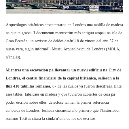
Arqueólogos británicos desenterraron en Londres una tablilla de madera
na que ta grabáu’l documentu manuscritu más antiguu atopáu na isla de
Gran Bretaña, un rexistru de deldes datáu’l 8 de xineru del añu 57 de
nuesa yera, sigún informó’l Muséu Arqueolóxicu de Londres (MOLA,
n’inglés).
Mientres una escavación pa llevantar un nuevu edificiu na City de
Londres, el centru financieru de la capital británica, salieron a la
lluz 410 tablillas romanes
, 87 de les cualos yá fueron descifraes. Ente
eses tables, fabricaes en madera y que tuvieron cubiertes de cera pa
poder escribir sobre elles, detectóse tamién la primer referencia
conocida de Londres, fechada cincuenta año primero que l’historiador
romanu Tacitus citara la ciudá n’unu de los sos escritos.