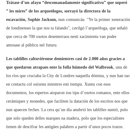
Trátase d’un afayu “descomanadamente significativu” que superó
” les mires” de los arqueólogos, sorrayó la directora de la
escavación, Sophie Jackson,
nun comunicáu. “Ye la primer xeneración
de londinenses la que nos ta falando”, cavilgó l’arqueóloga, que señaló
que cerca de 700 oxetos desenterraos nesti xacimientu van poder
amosase al públicu nel futuru.
Les tablilles caltuviéronse demientres casi de 2.000 años gracies a
que quedaron atrapaes ente la folla húmedo del Walbrook
, unu de
los ríos que cruciaba la City de Londres naquella dómina, y nun han tao
en contactu col osíxenu mientres esti tiempu. Xuntu con esos
documentos, los espertos atoparon tou tipu d’oxetos romanos, ente ellos
cerámiques y monedes, que faciliten la datación de los escritos nos que
nun apaecen feches. La cera qu’un día anubrió les tablilles sumió, polo
que solo queden delles marques na madera, polo que los especialistes
tienen de descifrar les antigües palabres a partir d’unos pocos trazos.