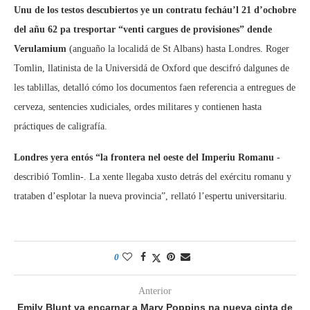
Unu de los testos descubiertos ye un contratu fecháu’l 21 d’ochobre
del añu 62 pa tresportar “venti cargues de provisiones” dende
Verulamium
(anguaño la localidá de St Albans) hasta Londres. Roger
Tomlin, llatinista de la Universidá de Oxford que descifró dalgunes de
les tablillas, detalló cómo los documentos faen referencia a entregues de
cerveza, sentencies xudiciales, ordes militares y contienen hasta
práctiques de caligrafía.
Londres yera entós “la frontera nel oeste del Imperiu Romanu
-
describió Tomlin-. La xente llegaba xusto detrás del exércitu romanu y
trataben d’esplotar la nueva provincia”, rellató l’espertu universitariu.
0
Anterior
Emily Blunt va encarnar a Mary Poppins na nueva cinta de