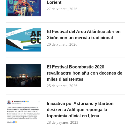
Lorient
27 de xunetu, 2026
El Festival del Arcu Atlánticu abri en
Xixón con un mercáu tradicional
26 de xunetu, 2026
El Festival Boombastic 2026
revalidaotru bon añu con decenes de
miles d’asistentes
25 de xunetu, 2026
Iniciativa pol Asturianu y Barbón
desixen a Adif que reponga la
toponimia oficial en Ḷḷena
28 de payares, 2023