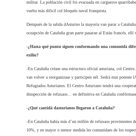
militar. La población civil foi evacuada en cargueros quarribab
vuelta más dificil col bloquéu naval franquista.
Dempués de la salida dAsturies la mayoría van parar a Cataluña 
ocuapción de Cataluña gran parte pasaran al Estáu francés, ell
-¿Hasta qué puntu siguen conformando una comunidá diferenci
exiliu?
-En Cataluña créase una estructura oficial asturiana, col Centru
van volver a reorganizase y participen nél. Sedrá mui potente l
Refugiados Asturianos. El Centro Asturiano tendrá una cooperati
dinspección de refuxaos… en definitiva en Cataluña confórmase u
-¿Qué cantidá dasturianos llegaron a Cataluña?
-En Cataluña había más d’un millón de refuxaos provinientes de d
10%, y en mayor o menor medida les comunidaes de los respecti