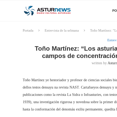
PO
Portada
Entrevista de la selmana
Toño Martínez: “Lo
Entrev
Toño Martínez: “Los asturia
campos de concentración
written by
Asturn
Toño Martínez ye hestoriador y profesor de ciencias sociales bi
dellos testos densayu na revista NAST. Cartafueyos densayu y 
publicaciones como la revista La Sidra o Infoasturies, con testos
1939), una investigación rigurosa y novedosa sobre la primer dó
hasta la conformación del denomáu exiliu permanente, quedita E