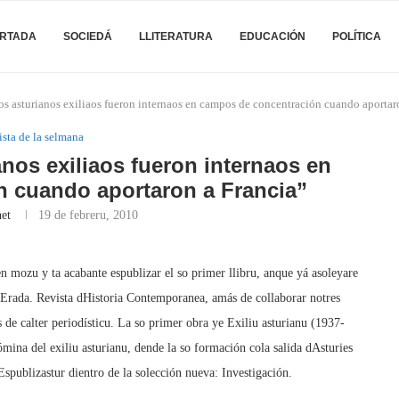
RTADA
SOCIEDÁ
LLITERATURA
EDUCACIÓN
POLÍTICA
s asturianos exiliaos fueron internaos en campos de concentración cuando aportar
ista de la selmana
nos exiliaos fueron internaos en
 cuando aportaron a Francia”
et
19 de febreru, 2010
en mozu y ta acabante espublizar el so primer llibru, anque yá asoleyare
nErada. Revista dHistoria Contemporanea, amás de collaborar notres
 de calter periodísticu. La so primer obra ye Exiliu asturianu (1937-
mina del exiliu asturianu, dende la so formación cola salida dAsturies
spublizastur dientro de la solección nueva: Investigación.