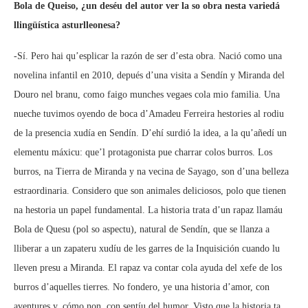
Bola de Queiso, ¿un deséu del autor ver la so obra nesta variedá
llingüística asturlleonesa?
-Sí. Pero hai qu’esplicar la razón de ser d’esta obra. Nació como una
novelina infantil en 2010, depués d’una visita a Sendín y Miranda del
Douro nel branu, como faigo munches vegaes cola mio familia. Una
nueche tuvimos oyendo de boca d’Amadeu Ferreira hestories al rodiu
de la presencia xudía en Sendín. D’ehí surdió la idea, a la qu’añedí un
elementu máxicu: que’l protagonista pue charrar colos burros. Los
burros, na Tierra de Miranda y na vecina de Sayago, son d’una belleza
estraordinaria. Considero que son animales deliciosos, polo que tienen
na hestoria un papel fundamental. La historia trata d’un rapaz llamáu
Bola de Quesu (pol so aspectu), natural de Sendín, que se llanza a
lliberar a un zapateru xudíu de les garres de la Inquisición cuando lu
lleven presu a Miranda. El rapaz va contar cola ayuda del xefe de los
burros d’aquelles tierres. No fondero, ye una historia d’amor, con
aventures y, cómo non, con sentíu del humor. Visto que la historia ta