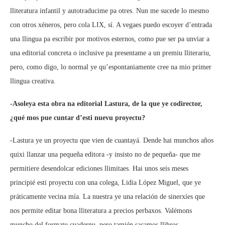
lliteratura infantil y autotraducime pa otres. Nun me sucede lo mesmo
con otros xéneros, pero cola LIX, sí. A vegaes puedo escoyer d’entrada
una llingua pa escribir por motivos esternos, como pue ser pa unviar a
una editorial concreta o inclusive pa presentame a un premiu lliterariu,
pero, como digo, lo normal ye qu’espontaniamente cree na mio primer
llingua creativa.
-Asoleya esta obra na editorial Lastura, de la que ye codirector,
¿qué mos pue cuntar d’esti nuevu proyectu?
-Lastura ye un proyectu que vien de cuantayá. Dende hai munchos años
quixi llanzar una pequeña editora -y insisto no de pequeña- que me
permitiere desendolcar ediciones llimitaes. Hai unos seis meses
principié esti proyectu con una colega, Lidia López Miguel, que ye
práticamente vecina mía. La nuestra ye una relación de sinerxíes que
nos permite editar bona lliteratura a precios perbaxos. Valémons
muncho del formatu cuadernu, pero tamién sacamos llibros.