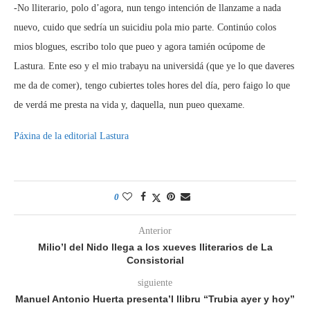
-No lliterario, polo d’agora, nun tengo intención de llanzame a nada
nuevo, cuido que sedría un suicidiu pola mio parte. Continúo colos
mios blogues, escribo tolo que pueo y agora tamién ocúpome de
Lastura. Ente eso y el mio trabayu na universidá (que ye lo que daveres
me da de comer), tengo cubiertes toles hores del día, pero faigo lo que
de verdá me presta na vida y, daquella, nun pueo quexame.
Páxina de la editorial Lastura
0
Anterior
Milio’l del Nido llega a los xueves lliterarios de La
Consistorial
siguiente
Manuel Antonio Huerta presenta’l llibru “Trubia ayer y hoy”