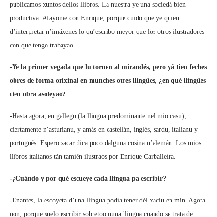
publicamos xuntos dellos llibros. La nuestra ye una sociedá bien
productiva. Afáyome con Enrique, porque cuido que ye quién
d’interpretar n’imáxenes lo qu’escribo meyor que los otros ilustradores
con que tengo trabayao.
-Ye la primer vegada que lu tornen al mirandés, pero yá tien feches
obres de forma orixinal en munches otres llingües, ¿en qué llingües
tien obra asoleyao?
-Hasta agora, en gallegu (la llingua predominante nel mio casu),
ciertamente n’asturianu, y amás en castellán, inglés, sardu, italianu y
portugués. Espero sacar dica poco dalguna cosina n’alemán. Los mios
llibros italianos tán tamién ilustraos por Enrique Carballeira.
-¿Cuándo y por qué escueye cada llingua pa escribir?
-Enantes, la escoyeta d’una llingua podía tener dél xacíu en min. Agora
non, porque suelo escribir sobretoo nuna llingua cuando se trata de