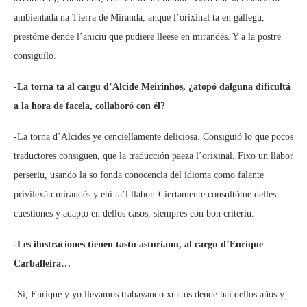
ambientada na Tierra de Miranda, anque l’orixinal ta en gallegu,
prestóme dende l’aniciu que pudiere lleese en mirandés. Y a la postre
consiguílo.
-La torna ta al cargu d’Alcide Meirinhos, ¿atopó dalguna dificultá
a la hora de facela, collaboró con él?
-La torna d’Alcides ye cenciellamente deliciosa. Consiguió lo que pocos
traductores consiguen, que la traducción paeza l’orixinal. Fixo un llabor
perseriu, usando la so fonda conocencia del idioma como falante
privilexáu mirandés y ehí ta’l llabor. Ciertamente consultóme delles
cuestiones y adaptó en dellos casos, siempres con bon criteriu.
-Les ilustraciones tienen tastu asturianu, al cargu d’Enrique
Carballeira…
-Sí, Enrique y yo llevamos trabayando xuntos dende hai dellos años y