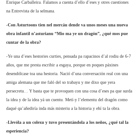
Enrique Carballeira. Falamos a cuenta d’ello d’eses y otres cuestiones
na Entrevista de la selmana.
-Con Asturtoons tien nel mercáu dende va unos meses una nueva
obra infantil n’asturianu “Mio ma ye un dragón”, ¿qué mos pue
cuntar de la obra?
-Ye una d’eses hestories curties, pensada pa rapacinos d’al rodiu de 6-7
años, que me presta escribir a esgaya, porque en poques páxines
desendólcase toa una hestoria. Nació d’una conversación real con una
amiga alemana que me faló del so trabayu y me dixo que yera
persecretu… Y basta que te provoquen con una cosa d’eses pa que surda
la idea y de la idea yá un cuentu. Metí-y l’elementu del dragón como
daqué qu’añediría inda más misteriu a la historia y ehí ta la obra.
-Llevóla a un colexu y tuvo presentándola a los neños, ¿qué tal la
esperiencia?