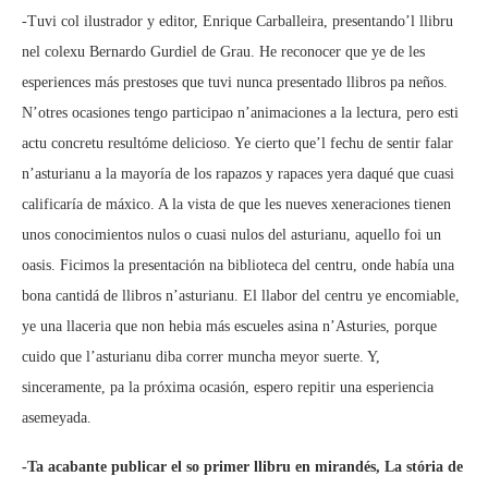
-Tuvi col ilustrador y editor, Enrique Carballeira, presentando’l llibru
nel colexu Bernardo Gurdiel de Grau. He reconocer que ye de les
esperiences más prestoses que tuvi nunca presentado llibros pa neños.
N’otres ocasiones tengo participao n’animaciones a la lectura, pero esti
actu concretu resultóme delicioso. Ye cierto que’l fechu de sentir falar
n’asturianu a la mayoría de los rapazos y rapaces yera daqué que cuasi
calificaría de máxico. A la vista de que les nueves xeneraciones tienen
unos conocimientos nulos o cuasi nulos del asturianu, aquello foi un
oasis. Ficimos la presentación na biblioteca del centru, onde había una
bona cantidá de llibros n’asturianu. El llabor del centru ye encomiable,
ye una llaceria que non hebia más escueles asina n’Asturies, porque
cuido que l’asturianu diba correr muncha meyor suerte. Y,
sinceramente, pa la próxima ocasión, espero repitir una esperiencia
asemeyada.
-Ta acabante publicar el so primer llibru en mirandés, La stória de