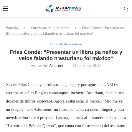
Portada
Entrevista de la selmana
Frías Conde: “Presentar un
llibru pa neños y velos falando n’asturianu foi máxico”
Entrevista de la selmana
Frías Conde: “Presentar un llibru pa neños y
velos falando n’asturianu foi máxico”
written by
Asturnet
14 de xunu, 2013
Xavier Frías Conde ye profesor de gallegu y portugués na UNED y
escritor en delles llingües romániques, incluyíu l’asturianu, na que tien
decenes de llibros asoleyaos. Agora acaba sacar al mercáu “Mio ma ye
un dragón”, con Asturtoons, un llibru pa neños na nuesa llingua, y otra
novedá editorial col proyectu Lastura, la torna al mirandés de la so obra
“La stória de Bola de Queiso”, que cunta con ilustraciones del asturianu