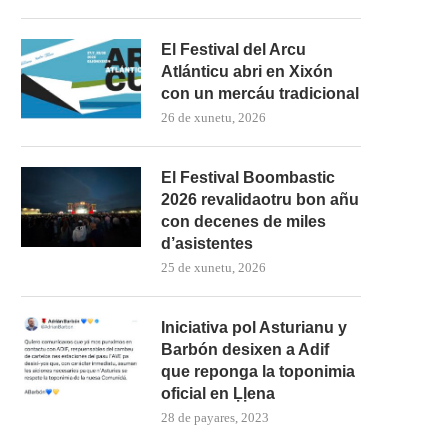
El Festival del Arcu
Atlánticu abri en Xixón
con un mercáu tradicional
26 de xunetu, 2026
El Festival Boombastic
2026 revalidaotru bon añu
con decenes de miles
d’asistentes
25 de xunetu, 2026
Iniciativa pol Asturianu y
Barbón desixen a Adif
que reponga la toponimia
oficial en Ḷḷena
28 de payares, 2023