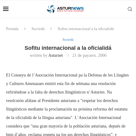
Portada
Sociedá
Sofitu internacional a la oficialidá
Sociedá
Sofitu internacional a la oficialidá
written by
Asturnet
21 de payares, 2006
El Conseyu de l’Asociación Internacional pa la Defensa de les Llingües
y Cultures Amenazaes emitió esta fin de selmana una resolución
refiriéndose a la falta de derechos llingüísticos n’Asturies. Na
resolcuión afálase al Presidente asturianu a “respetar los derechos
llingüísticos mediante la proclamación na prósima reforma del estatutu
de la oficialidá de la llingua asturiana”. L’Asociación Internacional
considera que “una gran mayoría de la población asturiana, depués de
bien d’años, reclama respetu pa los sos derechos llingüísticos”; y