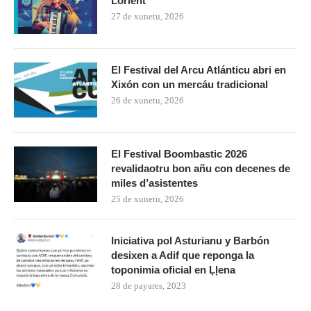
Lorient
27 de xunetu, 2026
El Festival del Arcu Atlánticu abri en
Xixón con un mercáu tradicional
26 de xunetu, 2026
El Festival Boombastic 2026
revalidaotru bon añu con decenes de
miles d’asistentes
25 de xunetu, 2026
Iniciativa pol Asturianu y Barbón
desixen a Adif que reponga la
toponimia oficial en Ḷḷena
28 de payares, 2023