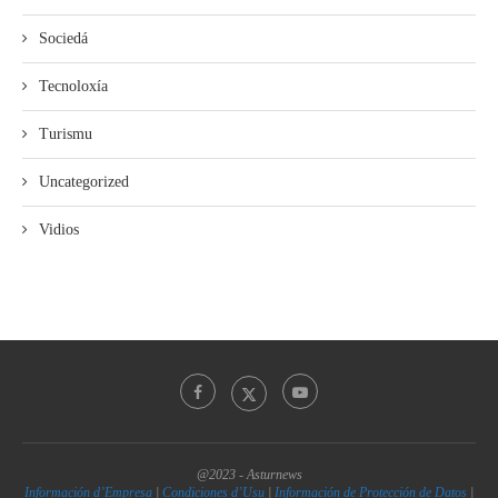
Sociedá
Tecnoloxía
Turismu
Uncategorized
Vidios
@2023 - Asturnews
Información d’Empresa
|
Condiciones d’Usu
|
Información de Protección de Datos
|