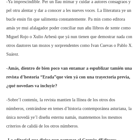
-Ya imprescindible. Per un llau mimar y cuidar a autores consagraos y
pel otru alentar y dar a conocer a les nueves voces. La lliteratura ye un
bucle ensin fin que salimenta constantemente. Pa min como editora
amás ye mui afalagador poder conciliar nun añu llibros de xente como
Miguel Rojo o Xulio Arbesú que yá nun tienen que demostrar nada con
otros dautores tan mozos y sorprendentes como Ivan Cuevas o Pablo X.
Suárez.
-Amás, dientro de bien poco van entamar a espublizar tamién una
revista d’hestoria “Erada”que vien yá con una trayectoria previa,
¿qué novedaes va incluyir?
-Sobre’l conteníu, la revista mantien la llínea de los otros dos
númberos, centrándose en temes d’historia contemporánea asturiana, la
única novedá ye’l diseñu esternu namás, mantenemos los mesmos
criterios de calidá de los otros númberos.