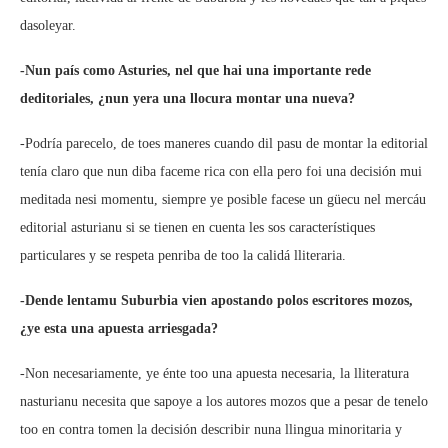
dasoleyar.
-Nun país como Asturies, nel que hai una importante rede
deditoriales, ¿nun yera una llocura montar una nueva?
-Podría parecelo, de toes maneres cuando dil pasu de montar la editorial
tenía claro que nun diba faceme rica con ella pero foi una decisión mui
meditada nesi momentu, siempre ye posible facese un güecu nel mercáu
editorial asturianu si se tienen en cuenta les sos característiques
particulares y se respeta penriba de too la calidá lliteraria.
-Dende lentamu Suburbia vien apostando polos escritores mozos,
¿ye esta una apuesta arriesgada?
-Non necesariamente, ye énte too una apuesta necesaria, la lliteratura
nasturianu necesita que sapoye a los autores mozos que a pesar de tenelo
too en contra tomen la decisión describir nuna llingua minoritaria y