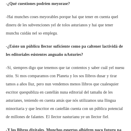
-¿Qué cuestiones podríen meyorase?
-Hai munches coses meyorables porque hai que tener en cuenta quel
dineru de les subvenciones yel de tolos asturianos y hai que tener
munchu cuidáu nel so emplegu.
-¿Esiste un públicu llector suficiente como pa caltener lactividá de
les editoriales esistentes anguaño nAsturies?
-Sí, siempres digo que tenemos que tar contentos y saber cuál yel nuesu
sitiu. Si mos comparamos con Planeta y los sos llibros dusar y tirar
tamos a años lluz, pero nun vendemos menos llibros que cualesquier
escritor quespubliza en castellán nuna editorial del tamañu de les
asturianes, teniendo en cuenta amás que nós utilizamos una llingua
minoritaria y que lescritor en castellán cuenta con un públicu potencial
de millones de falantes. El llector nasturianu ye un llector fiel.
-Y los llibros dixitales. Munchos espertos albidren poco futuru pa