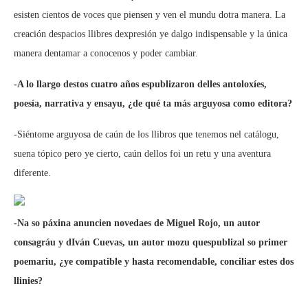
esisten cientos de voces que piensen y ven el mundu dotra manera. La
creación despacios llibres dexpresión ye dalgo indispensable y la única
manera dentamar a conocenos y poder cambiar.
-A lo llargo destos cuatro años espublizaron delles antoloxíes,
poesía, narrativa y ensayu, ¿de qué ta más arguyosa como editora?
-Siéntome arguyosa de caún de los llibros que tenemos nel catálogu,
suena tópico pero ye cierto, caún dellos foi un retu y una aventura
diferente.
-Na so páxina anuncien novedaes de Miguel Rojo, un autor
consagráu y dIván Cuevas, un autor mozu quespublizal so primer
poemariu, ¿ye compatible y hasta recomendable, conciliar estes dos
llinies?