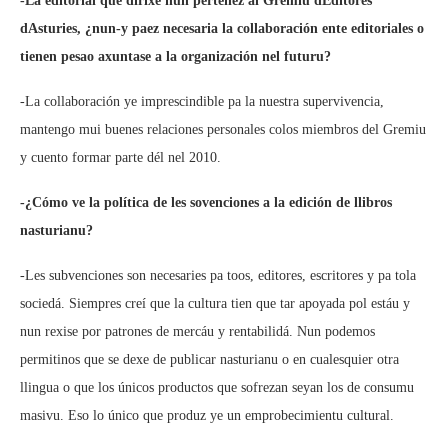
-La editorial que dirixe nun pertenez al Gremiu dEditores
dAsturies, ¿nun-y paez necesaria la collaboración ente editoriales o
tienen pesao axuntase a la organización nel futuru?
-La collaboración ye imprescindible pa la nuestra supervivencia,
mantengo mui buenes relaciones personales colos miembros del Gremiu
y cuento formar parte dél nel 2010.
-¿Cómo ve la política de les sovenciones a la edición de llibros
nasturianu?
-Les subvenciones son necesaries pa toos, editores, escritores y pa tola
sociedá. Siempres creí que la cultura tien que tar apoyada pol estáu y
nun rexise por patrones de mercáu y rentabilidá. Nun podemos
permitinos que se dexe de publicar nasturianu o en cualesquier otra
llingua o que los únicos productos que sofrezan seyan los de consumu
masivu. Eso lo único que produz ye un emprobecimientu cultural.