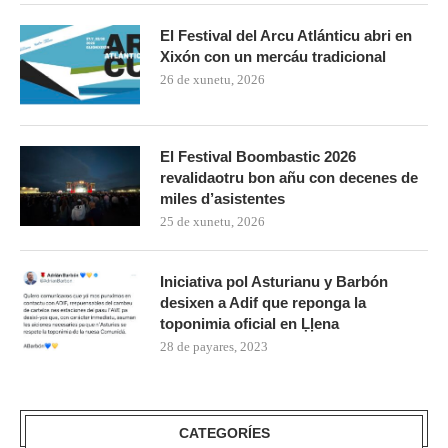
El Festival del Arcu Atlánticu abri en
Xixón con un mercáu tradicional
26 de xunetu, 2026
El Festival Boombastic 2026
revalidaotru bon añu con decenes de
miles d’asistentes
25 de xunetu, 2026
Iniciativa pol Asturianu y Barbón
desixen a Adif que reponga la
toponimia oficial en Ḷḷena
28 de payares, 2023
CATEGORÍES