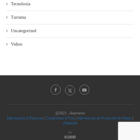
Tecnoloxía
Turismu
Uncategorized
Vidios
@2023 - Asturnews
Información d’Empresa
|
Condiciones d’Usu
|
Información de Protección de Datos
|
Publicidá
XUBIR