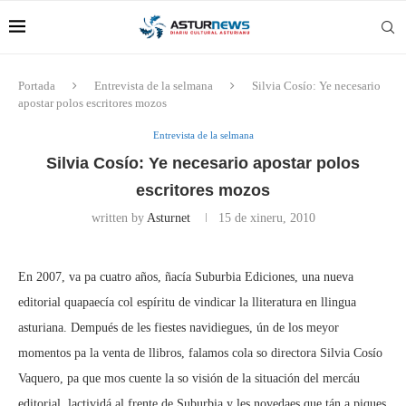
Portada
Entrevista de la selmana
Silvia Cosío: Ye necesario
apostar polos escritores mozos
Entrevista de la selmana
Silvia Cosío: Ye necesario apostar polos
escritores mozos
written by
Asturnet
15 de xineru, 2010
En 2007, va pa cuatro años, ñacía Suburbia Ediciones, una nueva
editorial quapaecía col espíritu de vindicar la lliteratura en llingua
asturiana. Dempués de les fiestes navidiegues, ún de los meyor
momentos pa la venta de llibros, falamos cola so directora Silvia Cosío
Vaquero, pa que mos cuente la so visión de la situación del mercáu
editorial, lactividá al frente de Suburbia y les novedaes que tán a piques