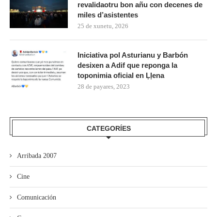
revalidaotru bon añu con decenes de
miles d’asistentes
25 de xunetu, 2026
Iniciativa pol Asturianu y Barbón
desixen a Adif que reponga la
toponimia oficial en Ḷḷena
28 de payares, 2023
CATEGORÍES
Arribada 2007
Cine
Comunicación