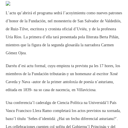
L’actu qu’abrirá el programa sedrá l’acoyimientu como nueves patrones
d’honor de la Fundación, nel monesteriu de San Salvador de Valdediós,
de Ruiz-Tilve, escritora y cronista oficial d’Uviéu, y de la profesora
Uría Ríos. La primera d’ella tará presentada pola lliterata Berta Piñán,
mientres que la figura de la segunda glosarála la narradora Carmen
Gómez Ojea.
Darréu d’esi actu formal, cuyu empiezu ta previstu pa les 17 hores, los
miembros de la Fundación tributarán-y un homenaxe al escritor Xosé
Caveda y Nava -autor de la primer antoloxía de poesía n’asturianu,
editada en 1839- na so casa de nacencia, en Villaviciosa.
Una conferencia’l caderalgu de Ciencia Política na Universidá’l País
Vascu Francisco Llera Ramo completará los actos previstos na xornada,
baxo’l títulu ‘Señes d’identidá: ¿Hai un fechu diferencial asturianu?’.
Les cellebraciones cuenten col sofitu del Gobiernu’l Principáu y del