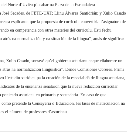
n del Norte d’Uviéu p’acabar na Plaza de la Escandalera.
a José Secades, de FETE-UXT; Llinu Álvarez Santidrián; y Xulio Casado
rensa esplicaron que la propuesta de curriculu convertiría l’asignatura de
trando en competencia con otres materies del curriculu. Esti fechu
atrás na normalización y na situación de la llingua”, amás de significar
ana, Xulio Casado, sorrayó qu’el gobiernu asturianu anque ellaborare un
sos atrás na normalización llingüística”. Dende Comisiones Obreres, Primi
 l’estudiu xurídicu pa la creación de la especialidá de llingua asturiana,
indicatos de la enseñanza señalaron que la nueva redacción curricular
n poniendo asturianu en primaria y secundaria. En casu de que
e, como pretende la Conseyería d’Educación, les tases de matriculación na
les el númeru de profesores d’asturianu.