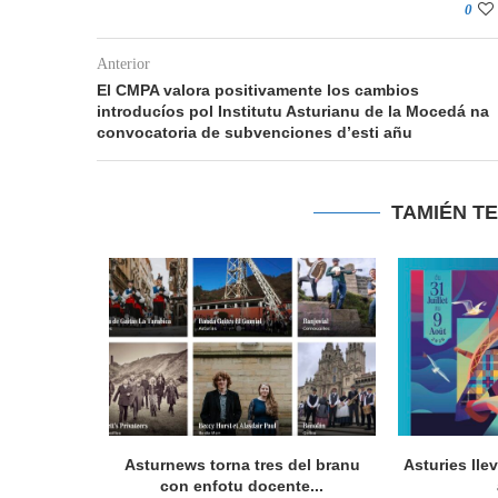
0
Anterior
El CMPA valora positivamente los cambios
introducíos pol Institutu Asturianu de la Mocedá na
convocatoria de subvenciones d’esti añu
TAMIÉN T
a en Lorient
Asturnews torna tres del branu
Asturies lle
nada...
con enfotu docente...