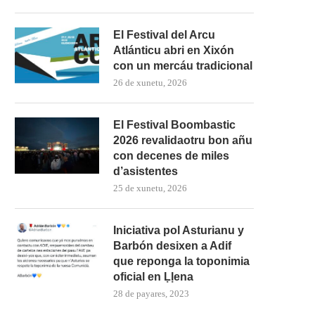
El Festival del Arcu
Atlánticu abri en Xixón
con un mercáu tradicional
26 de xunetu, 2026
El Festival Boombastic
2026 revalidaotru bon añu
con decenes de miles
d’asistentes
25 de xunetu, 2026
Iniciativa pol Asturianu y
Barbón desixen a Adif
que reponga la toponimia
oficial en Ḷḷena
28 de payares, 2023