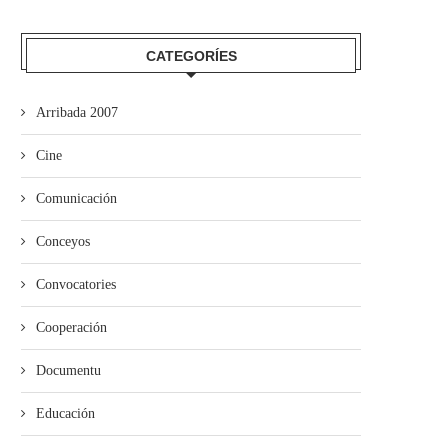
CATEGORÍES
Arribada 2007
Cine
Comunicación
Conceyos
Convocatories
Cooperación
Documentu
Educación
El Festival Boombastic 2026
Iniciativa pol Asturianu y Ba
revalidaotru bon añu con...
desixen a Adif...