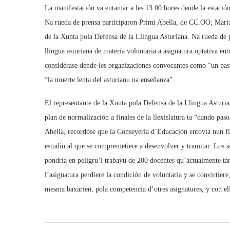
La manifestación va entamar a les 13.00 hores dende la estació
Na rueda de prensa participaron Primi Abella, de CC.OO; Marí
de la Xunta pola Defensa de la Llingua Asturiana. Na rueda de p
llingua asturiana de materia voluntaria a asignatura optativa en
considérase dende les organizaciones convocantes como “un pasu 
“la muerte lenta del asturianu na enseñanza”.
El representante de la Xunta pola Defensa de la Llingua Asturi
plan de normalización a finales de la llexislatura ta “dando pa
Abella, recordóse que la Conseyería d’Educación entovía nun fizo
estudiu al que se compremetiere a desenvolver y tramitar. Los s
pondría en peligru’l trabayu de 200 docentes qu’actualmente tá
l’asignatura perdiere la condición de voluntaria y se convirtier
mesma baxaríen, pola competencia d’otres asignatures, y con el