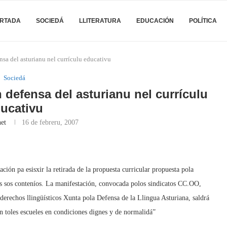
RTADA
SOCIEDÁ
LLITERATURA
EDUCACIÓN
POLÍTICA
nsa del asturianu nel currículu educativu
Sociedá
 defensa del asturianu nel currículu
ucativu
et
16 de febreru, 2007
ción pa esisxir la retirada de la propuesta curricular propuesta pola
os sos conteníos. La manifestación, convocada polos sindicatos CC.OO,
echos llingüísticos Xunta pola Defensa de la Llingua Asturiana, saldrá
en toles escueles en condiciones dignes y de normalidá”