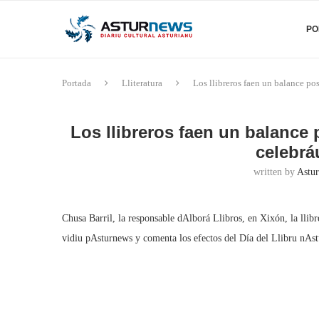
PO
Portada
Lliteratura
Los llibreros faen un balance pos
Los llibreros faen un balance 
celebrá
written by
Astur
Chusa Barril, la responsable dAlborá Llibros, en Xixón, la llibr
vidiu pAsturnews y comenta los efectos del Día del Llibru nAstu