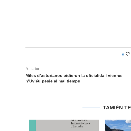
0
Anterior
Miles d’asturianos pidieron la oficialidá’l vienres
n’Uviéu pesie al mal tiempu
TAMIÉN T