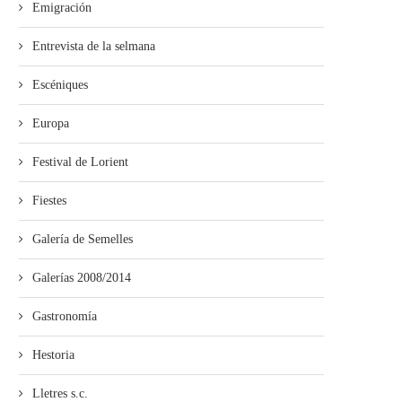
Emigración
Entrevista de la selmana
Escéniques
Europa
pia acueye la presentación del II
Falláu’l Concursu de Microrre
Premiu «Quiastolita»...
“Día del Llibru” d’Avilés
Festival de Lorient
Fiestes
Galería de Semelles
Galerías 2008/2014
Gastronomía
Hestoria
Lletres s.c.