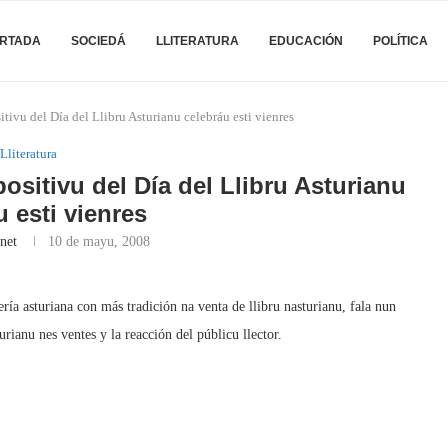
RTADA
SOCIEDÁ
LLITERATURA
EDUCACIÓN
POLÍTICA
itivu del Día del Llibru Asturianu celebráu esti vienres
Lliteratura
positivu del Día del Llibru Asturianu
u esti vienres
net
10 de mayu, 2008
ería asturiana con más tradición na venta de llibru nasturianu, fala nun
rianu nes ventes y la reacción del públicu llector.