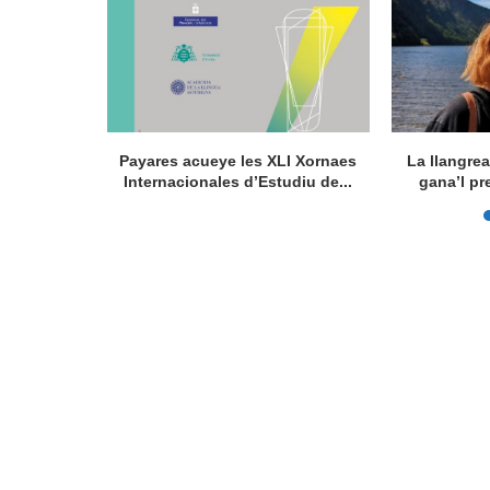
concursu
Payares acueye les XLI Xornaes
La llangre
es, nun...
Internacionales d’Estudiu de...
gana’l pr