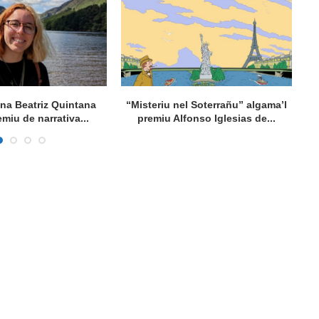
ana Beatriz Quintana
“Misteriu nel Soterrañu” algama’l
Ta
emiu de narrativa...
premiu Alfonso Iglesias de...