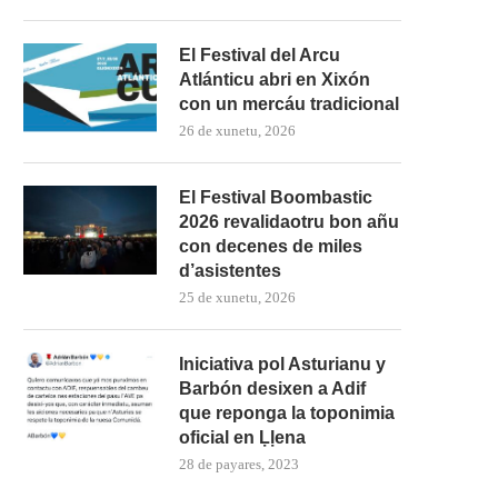
El Festival del Arcu
Atlánticu abri en Xixón
con un mercáu tradicional
26 de xunetu, 2026
El Festival Boombastic
2026 revalidaotru bon añu
con decenes de miles
d’asistentes
25 de xunetu, 2026
Iniciativa pol Asturianu y
Barbón desixen a Adif
que reponga la toponimia
oficial en Ḷḷena
28 de payares, 2023