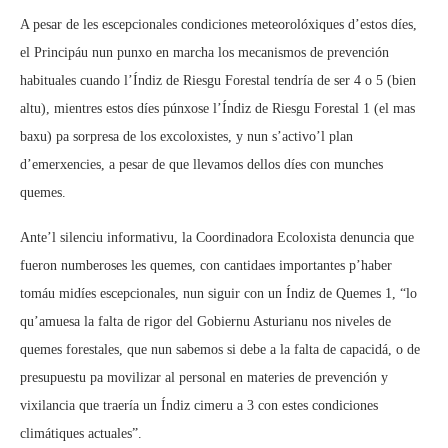
A pesar de les escepcionales condiciones meteorolóxiques d’estos díes,
el Principáu nun punxo en marcha los mecanismos de prevención
habituales cuando l’Índiz de Riesgu Forestal tendría de ser 4 o 5 (bien
altu), mientres estos díes púnxose l’Índiz de Riesgu Forestal 1 (el mas
baxu) pa sorpresa de los excoloxistes, y nun s’activo’l plan
d’emerxencies, a pesar de que llevamos dellos díes con munches
quemes.
Ante’l silenciu informativu, la Coordinadora Ecoloxista denuncia que
fueron numberoses les quemes, con cantidaes importantes p’haber
tomáu midíes escepcionales, nun siguir con un Índiz de Quemes 1, “lo
qu’amuesa la falta de rigor del Gobiernu Asturianu nos niveles de
quemes forestales, que nun sabemos si debe a la falta de capacidá, o de
presupuestu pa movilizar al personal en materies de prevención y
vixilancia que traería un Índiz cimeru a 3 con estes condiciones
climátiques actuales”.