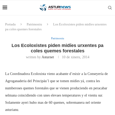
Portada
Patrimoniu
Los Ecoloxistes piden midíes urxentes
pa coles quemes forestales
Patrimoniu
Los Ecoloxistes piden midíes urxentes pa
coles quemes forestales
written by
Asturnet
10 de xineru, 2014
La Coordinadora Ecoloxista vieno acabante d’esixir a la Conseyería de
Agroganaderia del Principáu’l que se tomen midíes yá, contra les
numberoses quemes forestales que se vienen produciendo en peracabar
selmana coincidiendo con unes elevaes temperatures y el vientu sur.
Solamente ayeri hubo mas de 60 quemes, sobremanera nel oriente
asturianu.