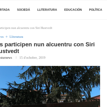
RTADA
SOCIEDÁ
LLITERATURA
EDUCACIÓN
POLÍTICA
articipen nun alcuentru con Siri Hustvedt
yos
Lliteratura
és participen nun alcuentru con Siri
ustvedt
sturnews
15 d'ochobre, 2019