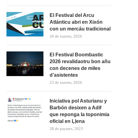
El Festival del Arcu
Atlánticu abri en Xixón
con un mercáu tradicional
26 de xunetu, 2026
El Festival Boombastic
2026 revalidaotru bon añu
con decenes de miles
d’asistentes
25 de xunetu, 2026
Iniciativa pol Asturianu y
Barbón desixen a Adif
que reponga la toponimia
oficial en Ḷḷena
28 de payares, 2023