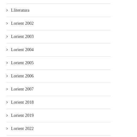
Payares acueye les XLI Xornaes
L’Atles llingüísticu del Navi
Internacionales d’Estudiu de...
ponse n’accesu llibre
Lliteratura
Lorient 2002
Lorient 2003
Lorient 2004
Lorient 2005
Lorient 2006
Lorient 2007
Lorient 2018
Lorient 2019
Lorient 2022