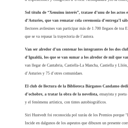
Sol títulu de “Xenuinu interés”, tratase d’unu de los acto
d’Asturies, que van rematar cola ceremonia d’entrega’l sá
llectores avilesines van participar más de 1.700 llegaos de toa 
que se va repasar la trayectoria de l’autora.
Van ser alredor d’un centenar los integrantes de los dos clu
d’Igualdá, los que se van sumar a los alredor de mil que van
van llegar de Cantabria, Castiella-La Mancha, Castiella y Llión
d’Asturies y 75 d’otres comunidaes.
El club de llectura de la Biblioteca Bárganos Candamo dedic
d’ochobre, a tratar la obra de la novelista,
ensayista y poeta 
y el fenómenu artísticu, con tintes autobiográficos.
Siri Hustvedt foi reconocida pol xuráu de los Premios porque “l
Incide en dalgunos de los aspeutos que dibuxen un presente con