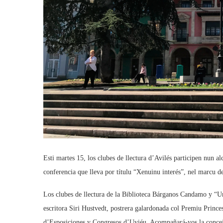
Esti martes 15, los clubes de llectura d’Avilés participen nun a
conferencia que lleva por títulu “Xenuinu interés”, nel marcu d
Los clubes de llectura de la Biblioteca Bárganos Candamo y “Un
escritora Siri Hustvedt, postrera galardonada col Premiu Princes
d’Esposiciones y Congresos d’Uviéu. Acompañará-yos la concej