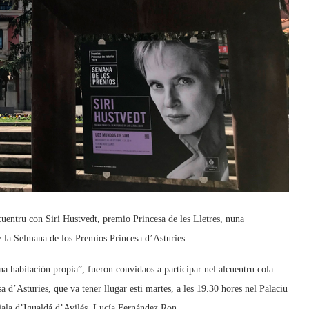
lcuentru con Siri Hustvedt, premio Princesa de les Lletres, nuna
e la Selmana de los Premios Princesa d’Asturies.
a habitación propia”, fueron convidaos a participar nel alcuentru cola
a d’Asturies, que va tener llugar esti martes, a les 19.30 hores nel Palaciu
ala d’Igualdá d’Avilés, Lucía Fernández Ron.