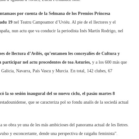
s entamaos por cuenta de la Selmana de los Premios Princesa
badu 19
nel Teatru Campoamor d’Uviéu. Al pie de el llectores y el
España, nun actu que va conducir la periodista Inés Martín Rodrigo, nel
bes de llectura d’Avilés, qu’entamen les conceyalíes de Cultura y
 participar nel actu procedentes de toa Asturies,
y a los 600 más que
, Galicia, Navarra, País Vascu y Murcia. En total, 142 clubes, 67
ó la so sesión inaugural del so nuevu ciclu, el pasáu martes 8
estadounidense, que se caracteriza pol so fondu analís de la sociedá actual
a so obra ye una de les más ambicioses del panorama actual de les lletres.
vulso y esconcertante, dende una perspectiva de raigañu feminista”.