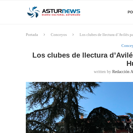
PO
Portada
Conceyos
Los clubes de llectura d’Avilés p
Conce
Los clubes de llectura d’Avil
H
written by
Redacción A