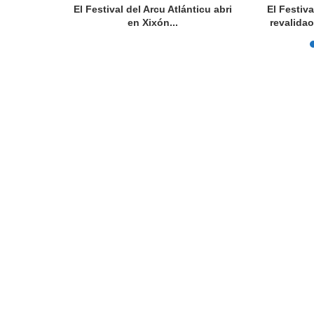
telu del
El Festival del Arcu Atlánticu abri
El Festiv
U
en Xixón...
revalidao