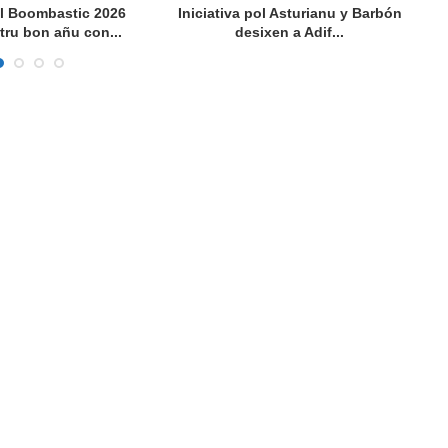
al Boombastic 2026
Iniciativa pol Asturianu y Barbón
tru bon añu con...
desixen a Adif...