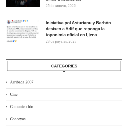
25 de xunetu, 2026
Iniciativa pol Asturianu y Barbón
desixen a Adif que reponga la
toponimia oficial en Ḷḷena
28 de payares, 2023
CATEGORÍES
Arribada 2007
Cine
Comunicación
Conceyos