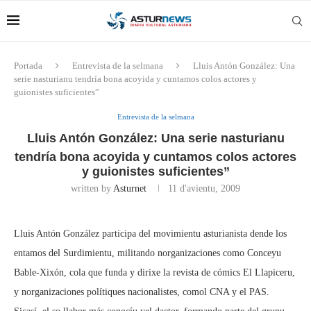
Portada
Entrevista de la selmana
Lluis Antón González: Una
serie nasturianu tendría bona acoyida y cuntamos colos actores y
guionistes suficientes”
Entrevista de la selmana
Lluis Antón González: Una serie nasturianu
tendría bona acoyida y cuntamos colos actores
y guionistes suficientes”
written by
Asturnet
11 d'avientu, 2009
Lluis Antón González participa del movimientu asturianista dende los
entamos del Surdimientu, militando norganizaciones como Conceyu
Bable-Xixón, cola que funda y dirixe la revista de cómics El Llapiceru,
y norganizaciones polítiques nacionalistes, comol CNA y el PAS.