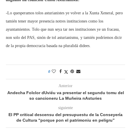
-Lo quesperamos tolos asturianistes ye volver a la Xunta Xeneral, pero
tamién tener mayor presencia notres instituciones como los
ayuntamientos. Tolo que nun seya tar nes instituciones ye un fracasu,
non solo del PAS, sinón de tol asturianismu, y tamién podríemos dicir
de la propia democracia basada na pluralidá didees.
0
Anterior
Andecha Folclor dUviéu va presentar el segundu tomu del
so cancioneru La Muñeira nAsturies
siguiente
El PP critical descensu del presupuestu de la Conseyería
de Cultura “porque pon el patrimoniu en peligru”