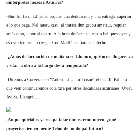
dinterpretes mozos nAsturies?
-Nun foi fácil. El teatru requier una dedicación y una entrega, superior
a lo que paga. Nel nuesu casu, al tratase dun grupu amateur, requier
amás deso, amor al teatru. A la hora de facer un castin hai quescoyer y
eso ye siempre un riesgu. Con Marilú acertamos dafechu.
-¿Amás de lactuación de mañana en Lluanco, qué otros llugares va
visitar la obra a lo llargo desta temporada?
-Diremos a Corvera con “Antón. El cantu´l cisne” el día 18. Pal añu
que vien continuaremos cola xira per otres llocalidaes asturianes: Uviéu,
Avilés, Llangréu…
-Anque quiciabes ye ceo pa falar dun estrenu nuevu, ¿qué
proyectos tien en mente Telón de fondo pal futuru?