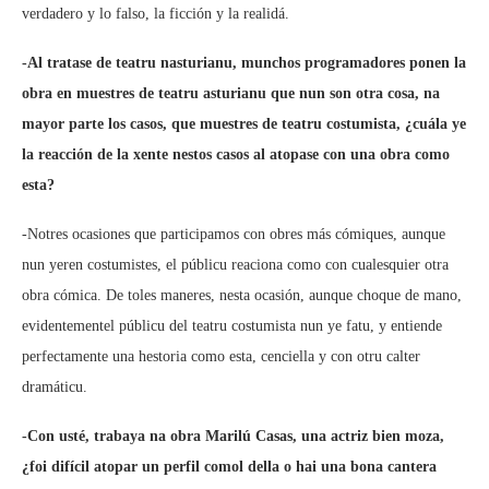
verdadero y lo falso, la ficción y la realidá.
-Al tratase de teatru nasturianu, munchos programadores ponen la
obra en muestres de teatru asturianu que nun son otra cosa, na
mayor parte los casos, que muestres de teatru costumista, ¿cuála ye
la reacción de la xente nestos casos al atopase con una obra como
esta?
-Notres ocasiones que participamos con obres más cómiques, aunque
nun yeren costumistes, el públicu reaciona como con cualesquier otra
obra cómica. De toles maneres, nesta ocasión, aunque choque de mano,
evidentementel públicu del teatru costumista nun ye fatu, y entiende
perfectamente una hestoria como esta, cenciella y con otru calter
dramáticu.
-Con usté, trabaya na obra Marilú Casas, una actriz bien moza,
¿foi difícil atopar un perfil comol della o hai una bona cantera