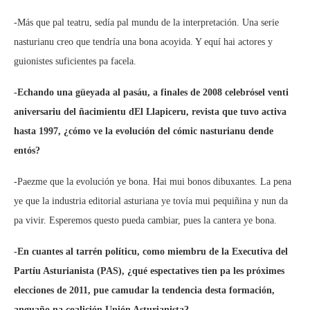
-Más que pal teatru, sedía pal mundu de la interpretación. Una serie
nasturianu creo que tendría una bona acoyida. Y equí hai actores y
guionistes suficientes pa facela.
-Echando una güeyada al pasáu, a finales de 2008 celebrósel venti
aniversariu del ñacimientu dEl Llapiceru, revista que tuvo activa
hasta 1997, ¿cómo ve la evolución del cómic nasturianu dende
entós?
-Paezme que la evolución ye bona. Hai mui bonos dibuxantes. La pena
ye que la industria editorial asturiana ye tovía mui pequiñina y nun da
pa vivir. Esperemos questo pueda cambiar, pues la cantera ye bona.
-En cuantes al tarrén políticu, como miembru de la Executiva del
Partíu Asturianista (PAS), ¿qué espectatives tien pa les próximes
elecciones de 2011, pue camudar la tendencia desta formación,
anguaño na coalición Unión Asturianista?