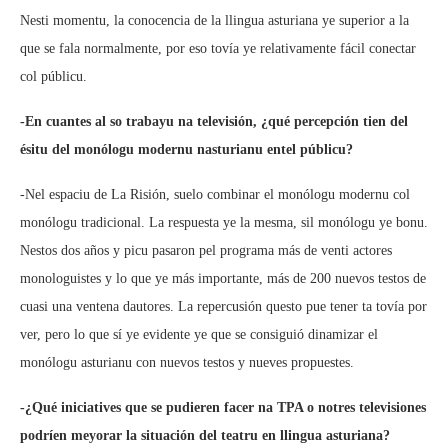
Nesti momentu, la conocencia de la llingua asturiana ye superior a la
que se fala normalmente, por eso tovía ye relativamente fácil conectar
col públicu.
-En cuantes al so trabayu na televisión, ¿qué percepción tien del
ésitu del monólogu modernu nasturianu entel públicu?
-Nel espaciu de La Risión, suelo combinar el monólogu modernu col
monólogu tradicional. La respuesta ye la mesma, sil monólogu ye bonu.
Nestos dos años y picu pasaron pel programa más de venti actores
monologuistes y lo que ye más importante, más de 200 nuevos testos de
cuasi una ventena dautores. La repercusión questo pue tener ta tovía por
ver, pero lo que sí ye evidente ye que se consiguió dinamizar el
monólogu asturianu con nuevos testos y nueves propuestes.
-¿Qué iniciatives que se pudieren facer na TPA o notres televisiones
podríen meyorar la situación del teatru en llingua asturiana?