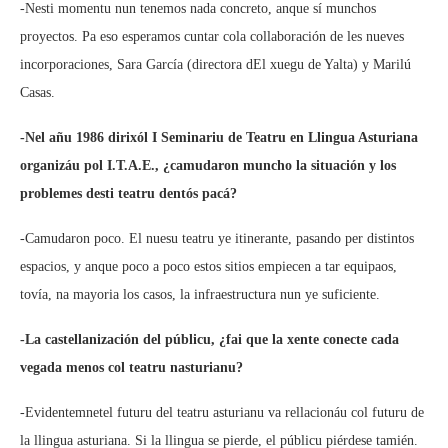
-Nesti momentu nun tenemos nada concreto, anque sí munchos
proyectos. Pa eso esperamos cuntar cola collaboración de les nueves
incorporaciones, Sara García (directora dEl xuegu de Yalta) y Marilú
Casas.
-Nel añu 1986 dirixól I Seminariu de Teatru en Llingua Asturiana
organizáu pol I.T.A.E., ¿camudaron muncho la situación y los
problemes desti teatru dentós pacá?
-Camudaron poco. El nuesu teatru ye itinerante, pasando per distintos
espacios, y anque poco a poco estos sitios empiecen a tar equipaos,
tovía, na mayoria los casos, la infraestructura nun ye suficiente.
-La castellanización del públicu, ¿fai que la xente conecte cada
vegada menos col teatru nasturianu?
-Evidentemnetel futuru del teatru asturianu va rellacionáu col futuru de
la llingua asturiana. Si la llingua se pierde, el públicu piérdese tamién.