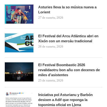
Asturies lleva la so música nueva a
Lorient
27 de xunetu, 2026
El Festival del Arcu Atlánticu abri en
Xixón con un mercáu tradicional
26 de xunetu, 2026
El Festival Boombastic 2026
revalidaotru bon añu con decenes de
miles d’asistentes
25 de xunetu, 2026
Iniciativa pol Asturianu y Barbón
desixen a Adif que reponga la
toponimia oficial en Ḷḷena