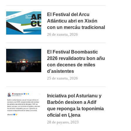
El Festival del Arcu
Atlánticu abri en Xixón
con un mercáu tradicional
26 de xunetu, 2026
El Festival Boombastic
2026 revalidaotru bon añu
con decenes de miles
d’asistentes
25 de xunetu, 2026
Iniciativa pol Asturianu y
Barbón desixen a Adif
que reponga la toponimia
oficial en Ḷḷena
28 de payares, 2023