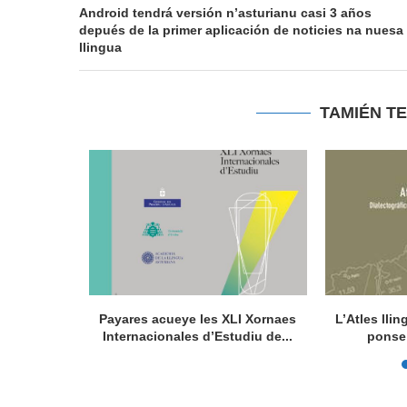
Android tendrá versión n’asturianu casi 3 años
depués de la primer aplicación de noticies na nuesa
llingua
TAMIÉN T
la de la
Payares acueye les XLI Xornaes
L’Atles lli
de...
Internacionales d’Estudiu de...
ponse 