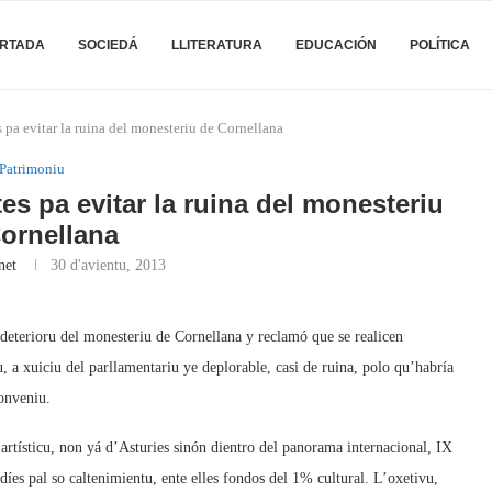
RTADA
SOCIEDÁ
LLITERATURA
EDUCACIÓN
POLÍTICA
 pa evitar la ruina del monesteriu de Cornellana
Patrimoniu
es pa evitar la ruina del monesteriu
ornellana
net
30 d'avientu, 2013
deterioru del monesteriu de Cornellana y reclamó que se realicen
u, a xuiciu del parllamentariu ye deplorable, casi de ruina, polo qu’habría
conveniu.
rtísticu, non yá d’Asturies sinón dientro del panorama internacional, IX
díes pal so caltenimientu, ente elles fondos del 1% cultural. L’oxetivu,