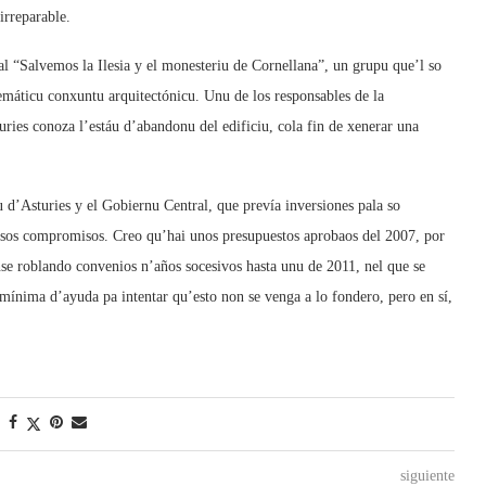
rreparable.
l “Salvemos la Ilesia y el monesteriu de Cornellana”, un grupu que’l so
lemáticu conxuntu arquitectónicu. Unu de los responsables de la
uries conoza l’estáu d’abandonu del edificiu, cola fin de xenerar una
 d’Asturies y el Gobiernu Central, que prevía inversiones pala so
sos compromisos. Creo qu’hai unos presupuestos aprobaos del 2007, por
se roblando convenios n’años socesivos hasta unu de 2011, nel que se
 mínima d’ayuda pa intentar qu’esto non se venga a lo fondero, pero en sí,
siguiente