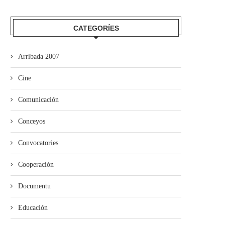
CATEGORÍES
Arribada 2007
Cine
La Guerra Civil protagoniza
esposición n’El Coto
Comunicación
Conceyos
Convocatories
Cooperación
ieres pon en marcha’l programa
de visites al...
Documentu
Educación