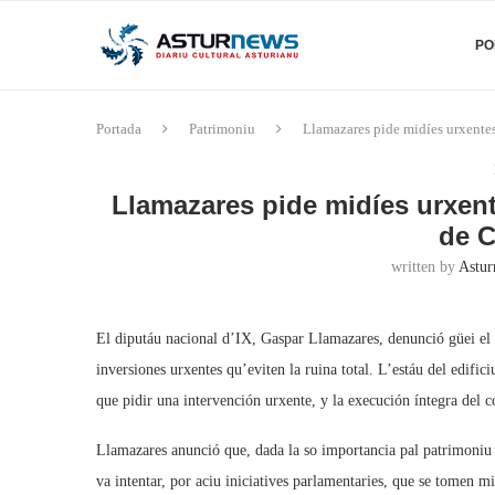
PO
Portada
Patrimoniu
Llamazares pide midíes urxentes
Llamazares pide midíes urxent
de C
written by
Astur
El diputáu nacional d’IX, Gaspar Llamazares, denunció güei el 
inversiones urxentes qu’eviten la ruina total. L’estáu del edifici
que pidir una intervención urxente, y la execución íntegra del 
Llamazares anunció que, dada la so importancia pal patrimoniu a
va intentar, por aciu iniciatives parlamentaries, que se tomen mi