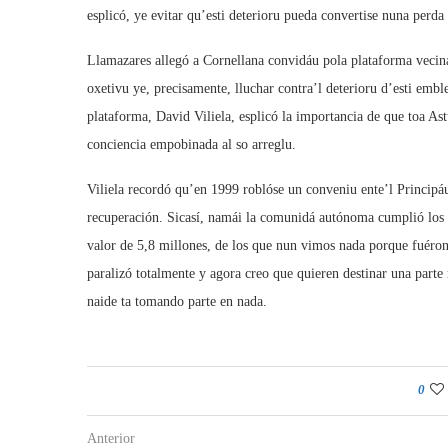
esplicó, ye evitar qu’esti deterioru pueda convertise nuna perda i
Llamazares allegó a Cornellana convidáu pola plataforma vecina
oxetivu ye, precisamente, lluchar contra’l deterioru d’esti emb
plataforma, David Viliela, esplicó la importancia de que toa Ast
conciencia empobinada al so arreglu.
Viliela recordó qu’en 1999 roblóse un conveniu ente’l Principáu
recuperación. Sicasí, namái la comunidá autónoma cumplió los 
valor de 5,8 millones, de los que nun vimos nada porque fuéron
paralizó totalmente y agora creo que quieren destinar una parte
naide ta tomando parte en nada.
0
Anterior