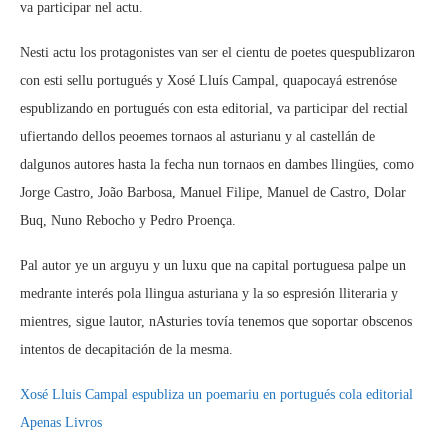
va participar nel actu.
Nesti actu los protagonistes van ser el cientu de poetes quespublizaron
con esti sellu portugués y Xosé Lluís Campal, quapocayá estrenóse
espublizando en portugués con esta editorial, va participar del rectial
ufiertando dellos peoemes tornaos al asturianu y al castellán de
dalgunos autores hasta la fecha nun tornaos en dambes llingües, como
Jorge Castro, João Barbosa, Manuel Filipe, Manuel de Castro, Dolar
Buq, Nuno Rebocho y Pedro Proença.
Pal autor ye un arguyu y un luxu que na capital portuguesa palpe un
medrante interés pola llingua asturiana y la so espresión lliteraria y
mientres, sigue lautor, nAsturies tovía tenemos que soportar obscenos
intentos de decapitación de la mesma.
Xosé Lluis Campal espubliza un poemariu en portugués cola editorial
Apenas Livros