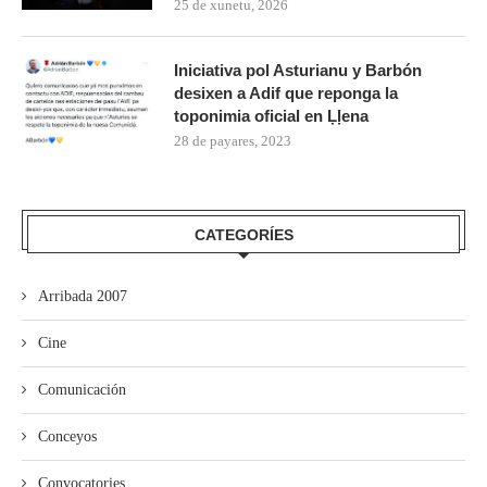
25 de xunetu, 2026
Iniciativa pol Asturianu y Barbón
desixen a Adif que reponga la
toponimia oficial en Ḷḷena
28 de payares, 2023
CATEGORÍES
Arribada 2007
Cine
Comunicación
Conceyos
Convocatories