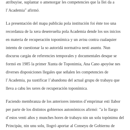
atribuyise, suplantar o amenorgar les competencies que la llei da a
l’Academia” afirmó.
La presentación del mapa publicáu pola institución foi énte too una
recordanza de la xera desenvuelta pola Academia dende los sos inicios
en materia de recuperación toponímica y un avisu contra cualaquier
intentu de cuestionar la so autoridá normativa nesti asuntu. Nun
discursu cargáu de referencies temporales y documentales desque se
formó en 1985 la primer Xunta de Toponimia, Ana Cano apoyóse nes
diverses disposiciones llegales que señalen les competencies de
l’Academia, pa xustificar l’abandonu del actual grupu de trabayu que
lleva a cabu les xeres de recuperación toponímica.
Faciendo membranza de los anteriores intentos d’emprimar esti llabor
per parte de los distintos gobiernos autonómicos afirmó: “a lo llargo
d’estos venti años y munches hores de trabayu nin un solu topónimu del
Principáu, nin unu solu, llogró aportar al Conseyu de Gobiernu de