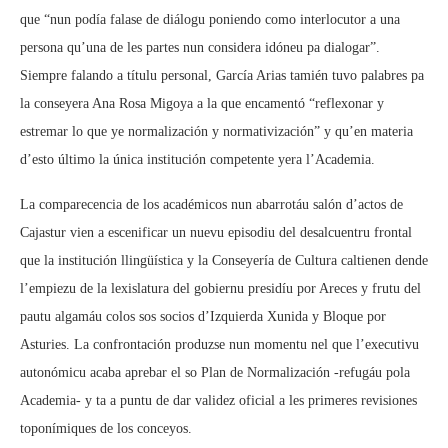
que “nun podía falase de diálogu poniendo como interlocutor a una
persona qu’una de les partes nun considera idóneu pa dialogar”.
Siempre falando a títulu personal, García Arias tamién tuvo palabres pa
la conseyera Ana Rosa Migoya a la que encamentó “reflexonar y
estremar lo que ye normalización y normativización” y qu’en materia
d’esto último la única institución competente yera l’Academia.
La comparecencia de los académicos nun abarrotáu salón d’actos de
Cajastur vien a escenificar un nuevu episodiu del desalcuentru frontal
que la institución llingüística y la Conseyería de Cultura caltienen dende
l’empiezu de la lexislatura del gobiernu presidíu por Areces y frutu del
pautu algamáu colos sos socios d’Izquierda Xunida y Bloque por
Asturies. La confrontación produzse nun momentu nel que l’executivu
autonómicu acaba aprebar el so Plan de Normalización -refugáu pola
Academia- y ta a puntu de dar validez oficial a les primeres revisiones
toponímiques de los conceyos.