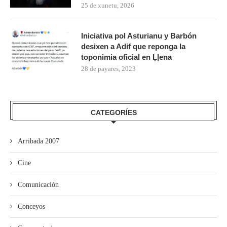
25 de xunetu, 2026
Iniciativa pol Asturianu y Barbón
desixen a Adif que reponga la
toponimia oficial en Ḷḷena
28 de payares, 2023
CATEGORÍES
Arribada 2007
Cine
Comunicación
Conceyos