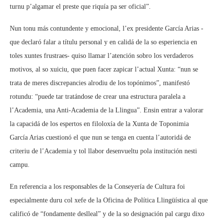
turnu p’algamar el preste que riquía pa ser oficial”.
Nun tonu más contundente y emocional, l’ex presidente García Arias -
que declaró falar a títulu personal y en calidá de la so esperiencia en
toles xuntes frustraes- quiso llamar l’atención sobro los verdaderos
motivos, al so xuiciu, que puen facer zapicar l’actual Xunta: “nun se
trata de meres discrepancies alrodiu de los topónimos”, manifestó
rotundu: “puede tar tratándose de crear una estructura paralela a
l’Academia, una Anti-Academia de la Llingua”. Ensin entrar a valorar
la capacidá de los espertos en filoloxía de la Xunta de Toponimia
García Arias cuestionó el que nun se tenga en cuenta l’autoridá de
criteriu de l’Academia y tol llabor desenvueltu pola institución nesti
campu.
En referencia a los responsables de la Conseyería de Cultura foi
especialmente duru col xefe de la Oficina de Política Llingüística al que
calificó de “fondamente deslleal” y de la so designación pal cargu dixo