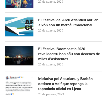
27 de xunetu, 2026
El Festival del Arcu Atlánticu abri en
Xixón con un mercáu tradicional
26 de xunetu, 2026
El Festival Boombastic 2026
revalidaotru bon añu con decenes de
miles d’asistentes
25 de xunetu, 2026
Iniciativa pol Asturianu y Barbón
desixen a Adif que reponga la
toponimia oficial en Ḷḷena
28 de payares, 2023