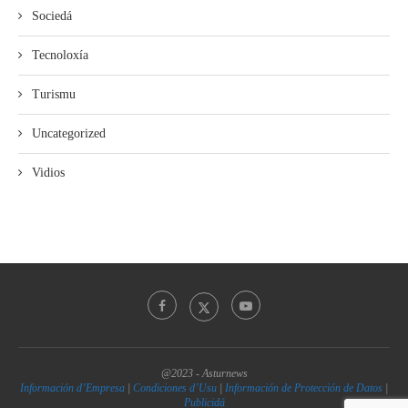
Sociedá
Tecnoloxía
Turismu
Uncategorized
Vidios
@2023 - Asturnews
Información d’Empresa
|
Condiciones d’Usu
|
Información de Protección de Datos
|
Publicidá