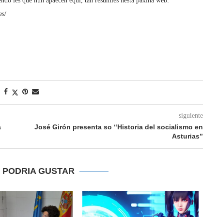
ndo les que nun apaecen equí, tán resumíes nesta páxina web:
es/
siguiente
a
José Girón presenta so “Historia del socialismo en
Asturias”
E PODRIA GUSTAR