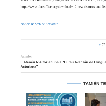
Toles funciones nueves y ameyoraes de LibreOffice 4.2, incluye
https://www.libreoffice.org/download/4-2-new-features-and-fix
.
Noticia na web de Softastur
0
Anterior
L’Atenéu N’Alfoz anuncia “Cursu Avanzáu de Llingu
Asturiana”
TAMIÉN T