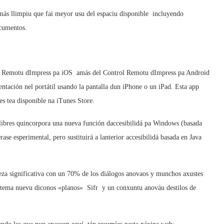
 más llimpiu que fai meyor usu del espaciu disponible  incluyendo
ocumentos.
l Remotu dImpress pa iOS  amás del Control Remotu dImpress pa Android
sentación nel portátil usando la pantalla dun iPhone o un iPad. Esta app
es tea disponible na iTunes Store.
llibres quincorpora una nueva función daccesibilidá pa Windows (basada
se esperimental, pero sustituirá a lanterior accesibilidá basada en Java
ieza significativa con un 70% de los diálogos anovaos y munchos axustes
tema nuevu diconos «planos»  Sifr  y un conxuntu anováu destilos de