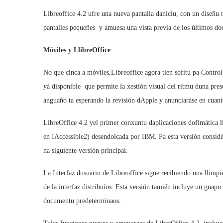
Libreoffice 4.2 ufre una nueva pantalla daniciu, con un diseñu
pantalles pequeñes  y amuesa una vista previa de los últimos d
Móviles y LlibreOffice
No que cinca a móviles,Libreoffice agora tien sofitu pa Contro
yá disponible  que permite la xestión visual del ritmu duna pre
anguaño ta esperando la revisión dApple y anunciaráse en cuant
LibreOffice 4.2 yel primer conxuntu daplicaciones dofimática 
en IAccessible2) desendolcada por IBM. Pa esta versión considéra
na siguiente versión principal.
La Interfaz dusuariu de Libreoffice sigue recibiendo una llimp
de la interfaz distribuíos. Esta versión tamién incluye un guapu 
documentu predeterminaos.