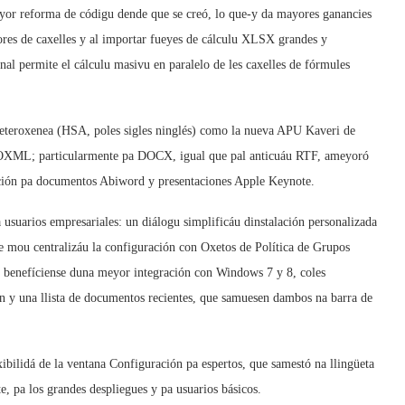
ayor reforma de códigu dende que se creó, lo que-y da mayores ganancies
lores de caxelles y al importar fueyes de cálculu XLSX grandes y
al permite el cálculu masivu en paralelo de les caxelles de fórmules
eteroxenea (HSA, poles sigles ninglés) como la nueva APU Kaveri de
OOXML; particularmente pa DOCX, igual que pal anticuáu RTF, ameyoró
ación pa documentos Abiword y presentaciones Apple Keynote.
suarios empresariales: un diálogu simplificáu dinstalación personalizada
r de mou centralizáu la configuración con Oxetos de Política de Grupos
os benefíciense duna meyor integración con Windows 7 y 8, coles
n y una llista de documentos recientes, que samuesen dambos na barra de
xibilidá de la ventana Configuración pa espertos, que samestó na llingüeta
e, pa los grandes despliegues y pa usuarios básicos.