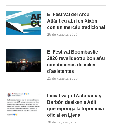
El Festival del Arcu
Atlánticu abri en Xixón
con un mercáu tradicional
26 de xunetu, 2026
El Festival Boombastic
2026 revalidaotru bon añu
con decenes de miles
d’asistentes
25 de xunetu, 2026
Iniciativa pol Asturianu y
Barbón desixen a Adif
que reponga la toponimia
oficial en Ḷḷena
28 de payares, 2023