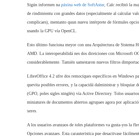
Sigún informen na
páxina web de SoftAstur
, Calc recibió la m
de rindimientu con grandes datos (especialmente al calcular va
complicaes), mentanto quun nuevu intérprete de fórmules opcion
usando la GPU vía OpenCL.
Esto último funciona meyor con una Arquitectura de Sistema H
AMD. La interoperabilidá nes dos direiciones con Microsoft 
considerablemente. Tamién samestaron nuevos filtros dimport
LibreOffice 4.2 ufre dos remociques específicos en Windows pa u
quevita posibles errores, y la capacidá dalministrar y bloquia
(GPO, poles sigles ninglés) vía Active Directory. Tolos usuari
miniatures de documentos abiertos agrupaes agora por aplicació
xeres.
A los usuarios avanzaos de toles plataformes va gusta-yos la fle
Opciones avanzaes. Esta carauterística pue desactivase fácilment