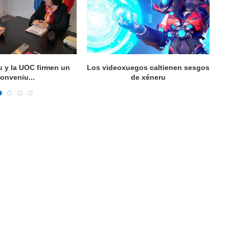
u y la UOC firmen un
Los videoxuegos caltienen sesgos
E
onveniu...
de xéneru