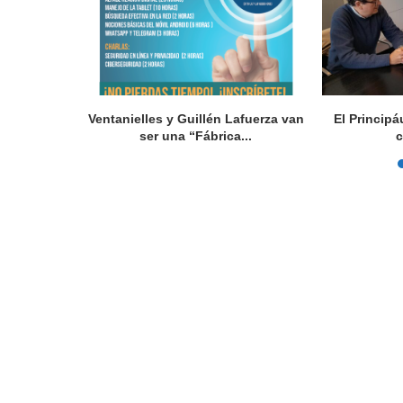
col futuru”,
Ventanielles y Guillén Lafuerza van
El Principá
ser una “Fábrica...
c