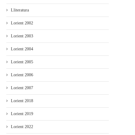
Lliteratura
Lorient 2002
Lorient 2003
ducación aconceya a casi 1600
Convocáu’l II Concursu d
escolares de 12...
Videopoemes POEX 2023
Lorient 2004
Lorient 2005
Lorient 2006
Lorient 2007
Lorient 2018
Lorient 2019
Lorient 2022