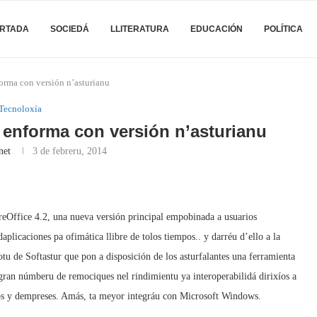
RTADA
SOCIEDÁ
LLITERATURA
EDUCACIÓN
POLÍTICA
orma con versión n’asturianu
Tecnoloxía
 enforma con versión n’asturianu
net
3 de febreru, 2014
eOffice 4.2, una nueva versión principal empobinada a usuarios
aplicaciones pa ofimática llibre de tolos tiempos.. y darréu d’ello a la
fotu de Softastur que pon a disposición de los asturfalantes una ferramienta
ran númberu de remociques nel rindimientu ya interoperabilidá dirixíos a
zaos y dempreses. Amás, ta meyor integráu con Microsoft Windows.