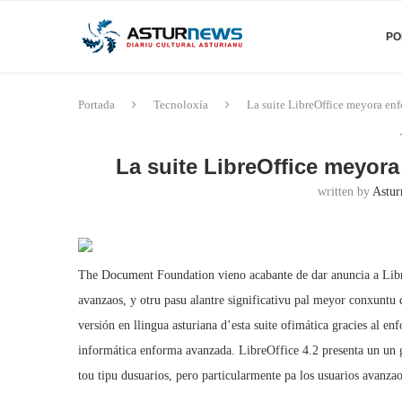
PO
Portada
Tecnoloxía
La suite LibreOffice meyora enf
La suite LibreOffice meyora
written by
Astur
The Document Foundation vieno acabante de dar anuncia a Libr
avanzaos, y otru pasu alantre significativu pal meyor conxuntu d
versión en llingua asturiana d’esta suite ofimática gracies al en
informática enforma avanzada. LibreOffice 4.2 presenta un un g
tou tipu dusuarios, pero particularmente pa los usuarios avan