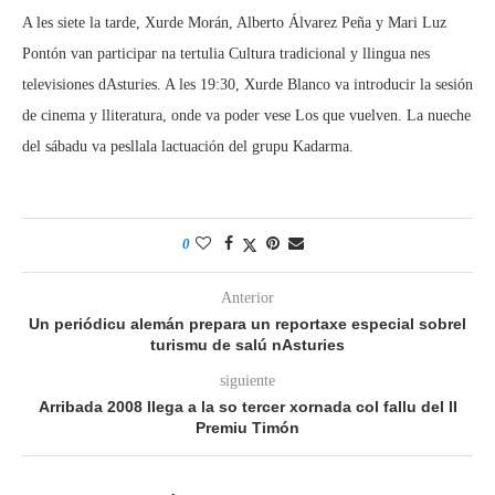
A les siete la tarde, Xurde Morán, Alberto Álvarez Peña y Mari Luz
Pontón van participar na tertulia Cultura tradicional y llingua nes
televisiones dAsturies. A les 19:30, Xurde Blanco va introducir la sesión
de cinema y lliteratura, onde va poder vese Los que vuelven. La nueche
del sábadu va pesllala lactuación del grupu Kadarma.
0
Anterior
Un periódicu alemán prepara un reportaxe especial sobrel
turismu de salú nAsturies
siguiente
Arribada 2008 llega a la so tercer xornada col fallu del II
Premiu Timón