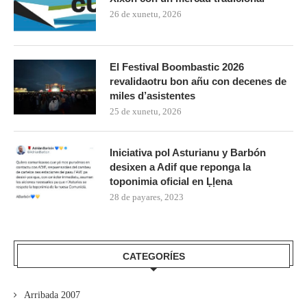
26 de xunetu, 2026
El Festival Boombastic 2026
revalidaotru bon añu con decenes de
miles d’asistentes
25 de xunetu, 2026
Iniciativa pol Asturianu y Barbón
desixen a Adif que reponga la
toponimia oficial en Ḷḷena
28 de payares, 2023
CATEGORÍES
Arribada 2007