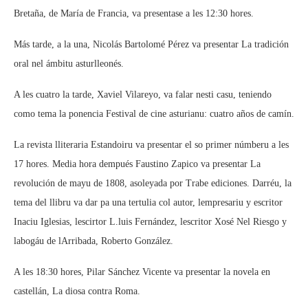
Bretaña, de María de Francia, va presentase a les 12:30 hores.
Más tarde, a la una, Nicolás Bartolomé Pérez va presentar La tradición
oral nel ámbitu asturlleonés.
A les cuatro la tarde, Xaviel Vilareyo, va falar nesti casu, teniendo
como tema la ponencia Festival de cine asturianu: cuatro años de camín.
La revista lliteraria Estandoiru va presentar el so primer númberu a les
17 hores. Media hora dempués Faustino Zapico va presentar La
revolución de mayu de 1808, asoleyada por Trabe ediciones. Darréu, la
tema del llibru va dar pa una tertulia col autor, lempresariu y escritor
Inaciu Iglesias, lescirtor L.luis Fernández, lescritor Xosé Nel Riesgo y
labogáu de lArribada, Roberto González.
A les 18:30 hores, Pilar Sánchez Vicente va presentar la novela en
castellán, La diosa contra Roma.