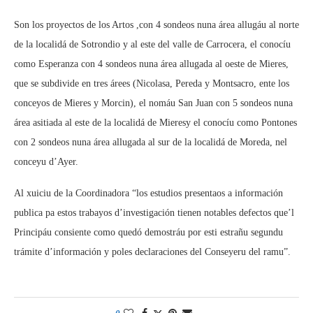
Son los proyectos de los Artos ,con 4 sondeos nuna área allugáu al norte
de la localidá de Sotrondio y al este del valle de Carrocera, el conocíu
como Esperanza con 4 sondeos nuna área allugada al oeste de Mieres,
que se subdivide en tres árees (Nicolasa, Pereda y Montsacro, ente los
conceyos de Mieres y Morcin), el nomáu San Juan con 5 sondeos nuna
área asitiada al este de la localidá de Mieresy el conocíu como Pontones
con 2 sondeos nuna área allugada al sur de la localidá de Moreda, nel
conceyu d’Ayer.
Al xuiciu de la Coordinadora “los estudios presentaos a información
publica pa estos trabayos d’investigación tienen notables defectos que’l
Principáu consiente como quedó demostráu por esti estrañu segundu
trámite d’información y poles declaraciones del Conseyeru del ramu”.