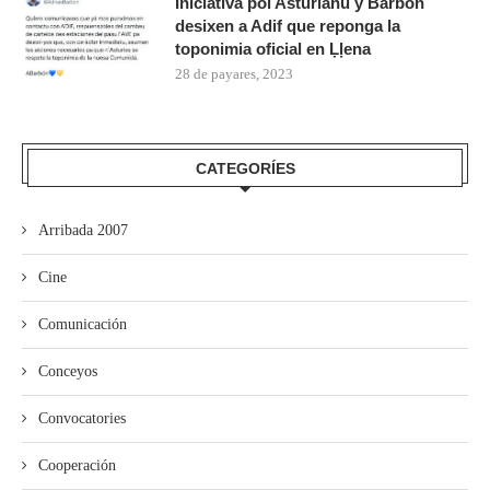
Iniciativa pol Asturianu y Barbón
desixen a Adif que reponga la
toponimia oficial en Ḷḷena
28 de payares, 2023
CATEGORÍES
Arribada 2007
Cine
Comunicación
Conceyos
Convocatories
Cooperación