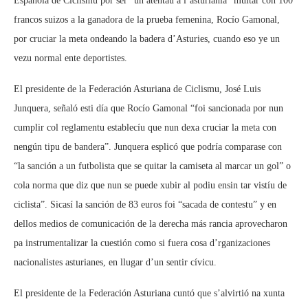
Española de Ciclismu por ser “un atentáu a l’asturianía” multar con 100
francos suizos a la ganadora de la prueba femenina, Rocío Gamonal,
por cruciar la meta ondeando la badera d’Asturies, cuando eso ye un
vezu normal ente deportistes.
El presidente de la Federación Asturiana de Ciclismu, José Luis
Junquera, señaló esti día que Rocío Gamonal “foi sancionada por nun
cumplir col reglamentu establecíu que nun dexa cruciar la meta con
nengún tipu de bandera”. Junquera esplicó que podría comparase con
“la sanción a un futbolista que se quitar la camiseta al marcar un gol” o
cola norma que diz que nun se puede xubir al podiu ensin tar vistíu de
ciclista”. Sicasí la sanción de 83 euros foi “sacada de contestu” y en
dellos medios de comunicación de la derecha más rancia aprovecharon
pa instrumentalizar la cuestión como si fuera cosa d’rganizaciones
nacionalistes asturianes, en llugar d’un sentir cívicu.
El presidente de la Federación Asturiana cuntó que s’alvirtió na xunta