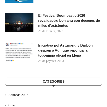
El Festival Boombastic 2026
revalidaotru bon añu con decenes de
miles d’asistentes
25 de xunetu, 2026
Iniciativa pol Asturianu y Barbón
desixen a Adif que reponga la
toponimia oficial en Ḷḷena
28 de payares, 2023
CATEGORÍES
Arribada 2007
Cine