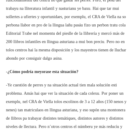
funcionamientu del centru no que gastar les perres. Poro, el pesu del
trabayu na lliteratura infantil y nasturianu ye baxu. Hai que tar mui
sollertes a ufiertes y oportunidaes, por exemplu, el CRA de Viella na so
perbona llabor en pro de la llingua lañu pasáu fizo un perbon tratu cola
Editorial Trabe nel momentu del pieslle de la llibrería y mercó más de
200 llibros infantiles en llingua asturiana a mui bon preciu. Pero no en
tolos centros hai la mesma disposición y los mayestros tienen de lluchar
abondo por consiguir dalgo asina.
-¿Cómo podría meyorase esta situación?
-Ye cuestión de perres y na situación actual tien mala solución esti
problema. Amás hai que ver la situación de cada colexu. Por poner un
exemplu, nel CRA de Viella tolos escolinos de 3 a 12 años (150 nenos y
nenes) tan matriculaos en llingua asturiana, y eso supón una montonera
de llibros pa trabayar distintes temátiques, distintos autores y distintos
niveles de llectura. Pero n’otros centros el númberu ye más reducíu y