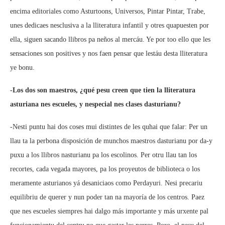
encima editoriales como Asturtoons, Universos, Pintar Pintar, Trabe,
unes dedicaes nesclusiva a la lliteratura infantil y otres quapuesten por
ella, siguen sacando llibros pa neños al mercáu. Ye por too ello que les
sensaciones son positives y nos faen pensar que lestáu desta lliteratura
ye bonu.
-Los dos son maestros, ¿qué pesu creen que tien la lliteratura
asturiana nes escueles, y nespecial nes clases dasturianu?
-Nesti puntu hai dos coses mui distintes de les quhai que falar: Per un
llau ta la perbona disposición de munchos maestros dasturianu por da-y
puxu a los llibros nasturianu pa los escolinos. Per otru llau tan los
recortes, cada vegada mayores, pa los proyeutos de biblioteca o los
meramente asturianos yá desaniciaos como Perdayuri. Nesi precariu
equilibriu de querer y nun poder tan na mayoría de los centros. Paez
que nes escueles siempres hai dalgo más importante y más urxente pal