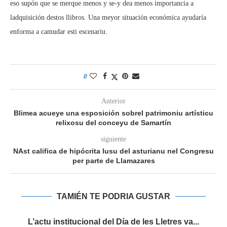
eso supón que se merque menos y se-y dea menos importancia a
ladquisición destos llibros. Una meyor situación económica ayudaría
enforma a camudar esti escenariu.
0
Anterior
Blimea acueye una esposición sobrel patrimoniu artísticu
relixosu del conceyu de Samartín
siguiente
NAst califica de hipócrita lusu del asturianu nel Congresu
per parte de Llamazares
TAMIÉN TE PODRIA GUSTAR
es
L’actu institucional del Día de les Lletres va...