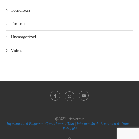
Tecnoloxía
Turismu
Uncategorized
Vidios
@2023 - Asturnews
Información d’Empresa
|
Condiciones d’Usu
|
Información de Protección de Datos
|
Publicidá