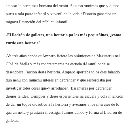
amosar la parte más humana del xeniu. Si a eso xunimos que-y dimos
puxu a tola parte infantil y xuvenil de la vida dEisntein ganamos un
migayu l’atención del públicu infantil.
-El lladrón de galletes, una hestoria pa los más pequeñinos, ¿cómo
xurde esta hestoria?
-Va trés años dende quAmparo ficiere les práutiques de Maxisteriu nel
CRA de Viella y más concretamente na escuela dAramil onde se
desendolca l’aición desta hestoria. Amparo aportaba tolos díes falando
dun neñu con munchu interés en deprender y que sesforciaba por
investigar toles coses que-y arrodiaben. Esi interés por deprender
dionos la idea. Dempués y deses esperiencies na escuela y cola intención
de dar un toque didáuticu a la hestoria y averanos a los intereses de lo
qua un neñu-y prestaría investigar fuimos dándo-y forma al Lladrón de
galletes.