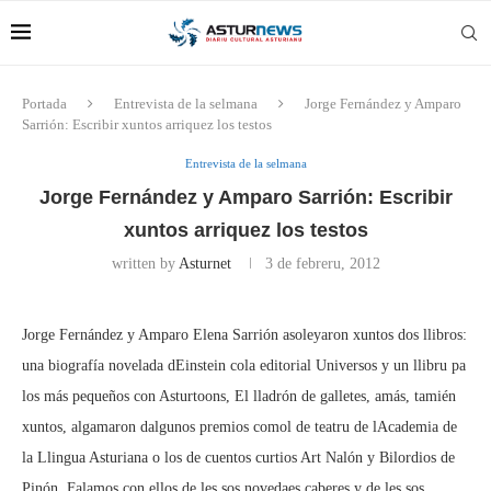
Portada
Entrevista de la selmana
Jorge Fernández y Amparo
Sarrión: Escribir xuntos arriquez los testos
Entrevista de la selmana
Jorge Fernández y Amparo Sarrión: Escribir
xuntos arriquez los testos
written by
Asturnet
3 de febreru, 2012
Jorge Fernández y Amparo Elena Sarrión asoleyaron xuntos dos llibros:
una biografía novelada dEinstein cola editorial Universos y un llibru pa
los más pequeños con Asturtoons, El lladrón de galletes, amás, tamién
xuntos, algamaron dalgunos premios comol de teatru de lAcademia de
la Llingua Asturiana o los de cuentos curtios Art Nalón y Bilordios de
Pinón. Falamos con ellos de les sos novedaes caberes y de les sos