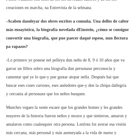
creaciones en marcha, na Entrevista de la selmana.
-Acaben dasoleyar dos obres escrites a comuña. Una delles de calter
más ensayísticu, la biografía novelada dEinstein, ¿cómo se consigue
convertir una biografía, que pue paecer daqué espeso, nun llectura
pa rapazos?
-Lo primero ye ponese nel pelleyu dun neñu de 8, 9 ó 10 años que va
garrar un llibru sobro una biografía dun personaxe perconocíu y
camentar qué ye lo que-y pue gustar atopar nella. Después hai que
buscar eses coses curioses, eses anéudotes que-y den la chispa dallegría
y cercanía al personaxe que los neños busquen.
Munches vegaes la xente escaez que los grandes homes y les grandes
muyeres de la historia fueron neños y mozos y que sintieron, amaron y
amalaron como cualesquier otra persona. Lenfotu foi averar esa visión
más cercana, más personal y más asemeyada a la vida de nueso y