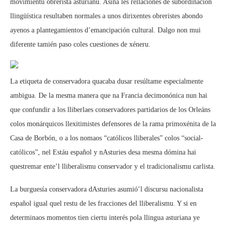
movimientu obrerista asturianu. Asina les rellaciones de subordinación
llingüística resultaben normales a unos dirixentes obreristes abondo
ayenos a plantegamientos d’emancipación cultural. Dalgo non mui
diferente tamién paso coles cuestiones de xéneru.
La etiqueta de conservadora quacaba dusar resúltame especialmente
ambigua. De la mesma manera que na Francia decimonónica nun hai
que confundir a los lliberlaes conservadores partidarios de los Orleáns
colos monárquicos llexitimistes defensores de la rama primoxénita de la
Casa de Borbón, o a los nomaos “católicos lliberales” colos “social-
católicos”, nel Estáu español y nAsturies desa mesma dómina hai
questremar ente’l lliberalismu conservador y el tradicionalismu carlista.
La burguesía conservadora dAsturies asumió’l discursu nacionalista
español igual quel restu de les fracciones del lliberalismu. Y si en
determinaos momentos tien ciertu interés pola llingua asturiana ye