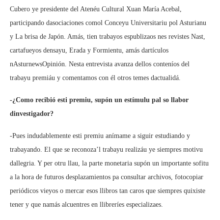
Cubero ye presidente del Atenéu Cultural Xuan María Acebal,
participando dasociaciones comol Conceyu Universitariu pol Asturianu
y La brisa de Japón. Amás, tien trabayos espublizaos nes revistes Nast,
cartafueyos densayu, Erada y Formientu, amás dartículos
nAsturnewsOpinión. Nesta entrevista avanza dellos conteníos del
trabayu premiáu y comentamos con él otros temes dactualidá.
-¿Como recibió esti premiu, supón un estímulu pal so llabor
dinvestigador?
-Pues indudablemente esti premiu anímame a siguir estudiando y
trabayando. El que se reconoza’l trabayu realizáu ye siempres motivu
dallegria. Y per otru llau, la parte monetaria supón un importante sofitu
a la hora de futuros desplazamientos pa consultar archivos, fotocopiar
periódicos vieyos o mercar esos llibros tan caros que siempres quixiste
tener y que namás alcuentres en llibreríes especializaes.