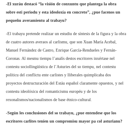
-El xuráu destacó “la visión de conxuntu que plantega la obra
sobre esti periodu y esta ideoloxía en concreto”, ¿pue facenos un
pequeñu averamientu al trabayu?
-El trabayu pretende realizar un estudiu de síntesis de la figura y la obra
de cuatro autores averaos al carlismu, que son Xuan María Acebal,
Manuel Fernández de Castro, Enrique García-Rendueles y Fernán-
Coronas. Al mesmu tiempu l’analís destos escritores inxértase nel
contestu sociollingüísticu de l’Asturies del so tiempu, nel contestu
políticu del conflictu ente carlistes y lliberales quimplicaba dos
proyectos destructuración del Estáu español claramente opuestos, y nel
contestu ideolóxicu del romanticismu européu y de los
rexonalismos/nacionalismos de base étnico-cultural.
-Según les conclusiones del so trabayu, ¿pue entendese que los
escritores carlites teníen un compromisu mayor pa col asturianu?