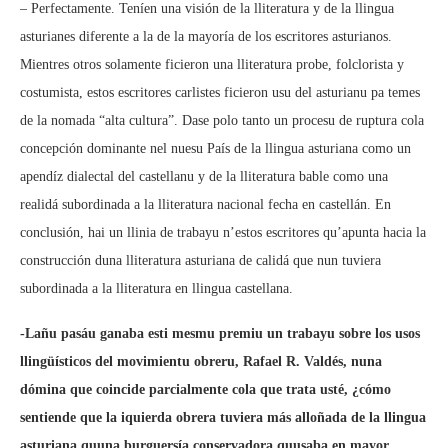
– Perfectamente. Teníen una visión de la lliteratura y de la llingua
asturianes diferente a la de la mayoría de los escritores asturianos.
Mientres otros solamente ficieron una lliteratura probe, folclorista y
costumista, estos escritores carlistes ficieron usu del asturianu pa temes
de la nomada “alta cultura”. Dase polo tanto un procesu de ruptura cola
concepción dominante nel nuesu País de la llingua asturiana como un
apendíz dialectal del castellanu y de la lliteratura bable como una
realidá subordinada a la lliteratura nacional fecha en castellán. En
conclusión, hai un llinia de trabayu n’estos escritores qu’apunta hacia la
construcción duna lliteratura asturiana de calidá que nun tuviera
subordinada a la lliteratura en llingua castellana.
-Lañu pasáu ganaba esti mesmu premiu un trabayu sobre los usos
llingüísticos del movimientu obreru, Rafael R. Valdés, nuna
dómina que coincide parcialmente cola que trata usté, ¿cómo
sentiende que la iquierda obrera tuviera más alloñada de la llingua
asturiana quuna burguersía conservadora quusaba en mayor