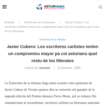
Portada
Entrevista de la selmana
Javier Cubero: Los
escritores carlistes teníen un compromisu mayor pa col asturianu quel restu
de los lliteratos
Entrevista de la selmana
Javier Cubero: Los escritores carlistes teníen
un compromisu mayor pa col asturianu quel
restu de los lliteratos
written by
Asturnet
4 d'avientu, 2009
La Entrevista de la selmana llega nesta ocasión coles opiniones de
Javier Cubero de Vicente questos díes se convertía nel ganador de la
segunda edición del Premiu densayu Fierro Botas, pol so trabayu Del
romanticismu al rexonalismu: escritores carlistes na lliteratura asturiana.