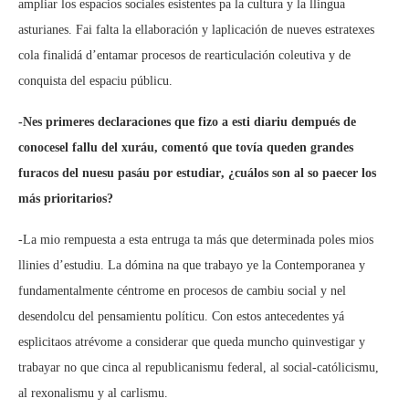
ampliar los espacios sociales esistentes pa la cultura y la llingua
asturianes. Fai falta la ellaboración y laplicación de nueves estratexes
cola finalidá d’entamar procesos de rearticulación coleutiva y de
conquista del espaciu públicu.
-Nes primeres declaraciones que fizo a esti diariu dempués de
conocesel fallu del xuráu, comentó que tovía queden grandes
furacos del nuesu pasáu por estudiar, ¿cuálos son al so paecer los
más prioritarios?
-La mio rempuesta a esta entruga ta más que determinada poles mios
llinies d’estudiu. La dómina na que trabayo ye la Contemporanea y
fundamentalmente céntrome en procesos de cambiu social y nel
desendolcu del pensamientu políticu. Con estos antecedentes yá
esplicitaos atrévome a considerar que queda muncho quinvestigar y
trabayar no que cinca al republicanismu federal, al social-católicismu,
al rexonalismu y al carlismu.