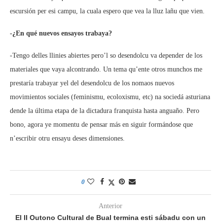
escursión per esi campu, la cuala espero que vea la lluz lañu que vien.
-¿En qué nuevos ensayos trabaya?
-Tengo delles llinies abiertes pero’l so desendolcu va depender de los
materiales que vaya alcontrando. Un tema qu’ente otros munchos me
prestaría trabayar yel del desendolcu de los nomaos nuevos
movimientos sociales (feminismu, ecoloxismu, etc) na sociedá asturiana
dende la última etapa de la dictadura franquista hasta anguaño. Pero
bono, agora ye momentu de pensar más en siguir formándose que
n’escribir otru ensayu deses dimensiones.
0
Anterior
El II Outono Cultural de Bual termina esti sábadu con un