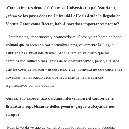
-Como vicepresidente del Conceyu Universitariu pol Asturianu,
¿cómo ve los pasos daos na Universidá dUviéu dende la llegada de
Vicente Gotor como Rector, habrá novedaes importantes pronto?
– Interesantes, importantes y prometedores. Gotor ye un home de bona
voluntá que ta faciendo por normalizar progresivamente la llingua
asturiana na Universidá dUviéu. Anque tamién ye cierto que los
cambios son muncho más lentos de lo quesperábemos, pero yá se sabe
que les coses de palaciu van despacio. Y de momentu no que cinca a les
novedaes namás puedo dicir que seguramente habrá avances
significativos pal añu quentra.
-Amás, a lo cabero, fizo dalguna intervención nel campu de la
lliteratura, espublizando dellos poemes, ¿sigue trabayando nesi
campu?
-Pues la verdá ye que de xemes en cuando realizo dalguna pequeña