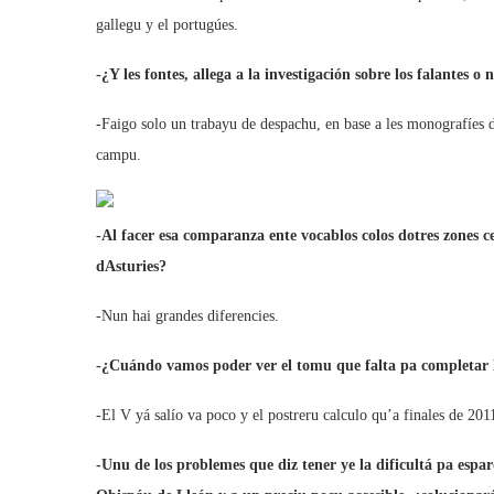
gallegu y el portugúes.
-¿Y les fontes, allega a la investigación sobre los falantes o
-Faigo solo un trabayu de despachu, en base a les monografíes d
campu.
-Al facer esa comparanza ente vocablos colos dotres zones ce
dAsturies?
-Nun hai grandes diferencies.
-¿Cuándo vamos poder ver el tomu que falta pa completar 
-El V yá salío va poco y el postreru calculo qu’a finales de 201
-Unu de los problemes que diz tener ye la dificultá pa espa