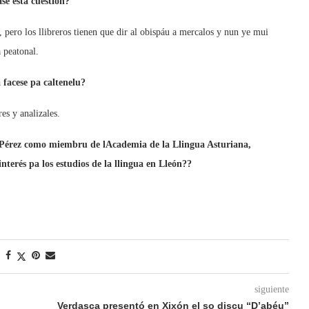
se esta cuestión?
 pero los llibreros tienen que dir al obispáu a mercalos y nun ye mui
 peatonal.
a facese pa caltenelu?
es y analizales.
 Pérez como miembru de lAcademia de la Llingua Asturiana,
terés pa los estudios de la llingua en Lleón??
siguiente
Verdasca presentó en Xixón el so discu “D’abéu”