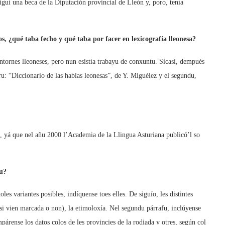
iguí una beca de la Diputación provincial de Lleón y, poro, tenía
s, ¿qué taba fecho y qué taba por facer en lexicografía lleonesa?
ontornes lleoneses, pero nun esistía trabayu de conxuntu. Sicasí, dempués
ru: “Diccionario de las hablas leonesas”, de Y. Miguélez y el segundu,
, yá que nel añu 2000 l’Academia de la Llingua Asturiana publicó’l so
cu?
es variantes posibles, indíquense toes elles. De siguío, les distintes
 si vien marcada o non), la etimoloxía. Nel segundu párrafu, inclúyense
párense los datos colos de les provincies de la rodiada y otres, según col