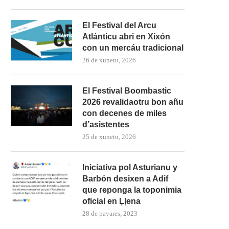
El Festival del Arcu
Atlánticu abri en Xixón
con un mercáu tradicional
26 de xunetu, 2026
El Festival Boombastic
2026 revalidaotru bon añu
con decenes de miles
d’asistentes
25 de xunetu, 2026
Iniciativa pol Asturianu y
Barbón desixen a Adif
que reponga la toponimia
oficial en Ḷḷena
28 de payares, 2023