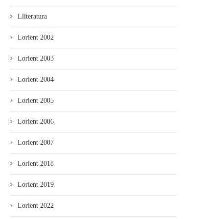
Lliteratura
Lorient 2002
Xicu Ariza: Nun podemos siguir
Xuanxo Mariño: Si en xunu
Lorient 2003
siendo invisibles, la...
tenemos el...
Lorient 2004
Lorient 2005
Lorient 2006
Lorient 2007
Lorient 2018
Lorient 2019
Lorient 2022