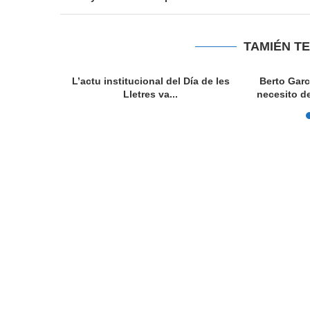
TAMIÉN T
vedo: El
L’actu institucional del Día de les
Berto Garc
norizaes...
Lletres va...
necesito de