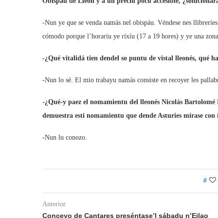
Obispáu de Lleón y a un preciu pocu accesible, ¿solucionará
-Nun ye que se venda namás nel obispáu. Véndese nes llibreríes,
cómodo porque l’horariu ye ríxíu (17 a 19 hores) y ye una zona
-¿Qué vitalidá tien dendel so puntu de vistal lleonés, qué h
-Nun lo sé. El mio trabayu namás consiste en recoyer les pallabr
-¿Qué-y paez el nomamientu del lleonés Nicolás Bartolomé
demuestra esti nomamientu que dende Asturies mírase con in
-Nun lu conozo.
0
Anterior
Conceyo de Cantares preséntase’l sábadu n’Eilao