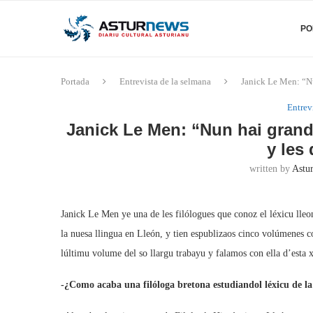
PO
Portada
Entrevista de la selmana
Janick Le Men: “Nun
Entrev
Janick Le Men: “Nun hai grande
y les
written by
Astu
Janick Le Men ye una de les filólogues que conoz el léxicu lle
la nuesa llingua en Lleón, y tien espublizaos cinco volúmenes con
lúltimu volume del so llargu trabayu y falamos con ella d’esta xe
-¿Como acaba una filóloga bretona estudiandol léxicu de la