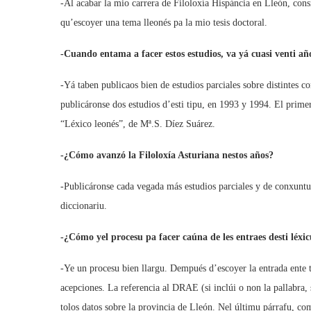
-Al acabar la mio carrera de Filoloxía Hispáncia en Lleón, cons
qu’escoyer una tema lleonés pa la mio tesis doctoral.
-Cuando entama a facer estos estudios, va yá cuasi venti año
-Yá taben publicaos bien de estudios parciales sobre distintes c
publicáronse dos estudios d’esti tipu, en 1993 y 1994. El prime
“Léxico leonés”, de Mª.S. Díez Suárez.
-¿Cómo avanzó la Filoloxía Asturiana nestos años?
-Publicáronse cada vegada más estudios parciales y de conxuntu
diccionariu.
-¿Cómo yel procesu pa facer caúna de les entraes desti léxi
-Ye un procesu bien llargu. Dempués d’escoyer la entrada ente tol
acepciones. La referencia al DRAE (si inclúi o non la pallabra,
tolos datos sobre la provincia de Lleón. Nel últimu párrafu, com