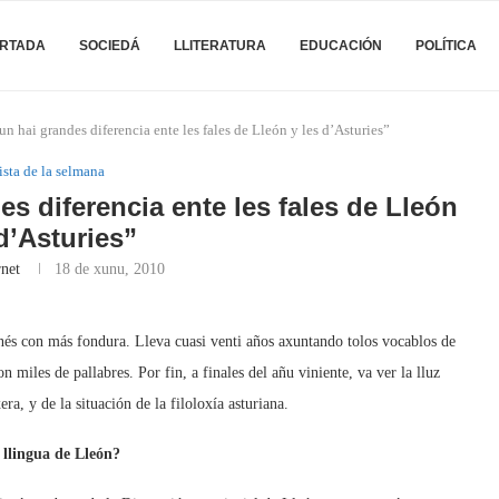
RTADA
SOCIEDÁ
LLITERATURA
EDUCACIÓN
POLÍTICA
 hai grandes diferencia ente les fales de Lleón y les d’Asturies”
ista de la selmana
s diferencia ente les fales de Lleón
 d’Asturies”
rnet
18 de xunu, 2010
onés con más fondura. Lleva cuasi venti años axuntando tolos vocablos de
 miles de pallabres. Por fin, a finales del añu viniente, va ver la lluz
ra, y de la situación de la filoloxía asturiana.
 llingua de Lleón?