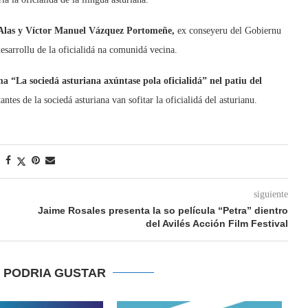
r Alas y Víctor Manuel Vázquez Portomeñe,
ex conseyeru del Gobiernu
desarrollu de la oficialidá na comunidá vecina.
a “La sociedá asturiana axúntase pola oficialidá” nel patiu del
tes de la sociedá asturiana van sofitar la oficialidá del asturianu.
siguiente
Jaime Rosales presenta la so película “Petra” dientro
del Avilés Acción Film Festival
E PODRIA GUSTAR