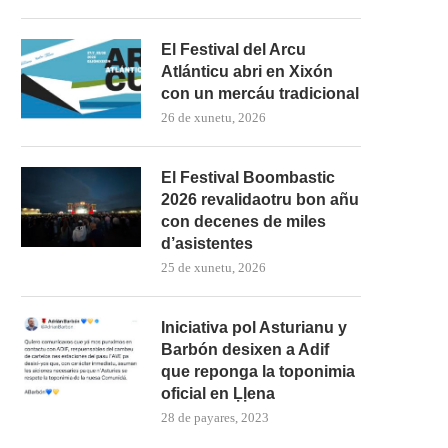
El Festival del Arcu
Atlánticu abri en Xixón
con un mercáu tradicional
26 de xunetu, 2026
El Festival Boombastic
2026 revalidaotru bon añu
con decenes de miles
d’asistentes
25 de xunetu, 2026
Iniciativa pol Asturianu y
Barbón desixen a Adif
que reponga la toponimia
oficial en Ḷḷena
28 de payares, 2023