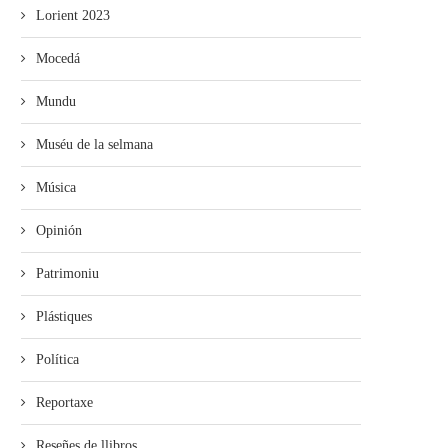
Lorient 2023
Mocedá
Mundu
Muséu de la selmana
Música
Opinión
Patrimoniu
Plástiques
Política
Reportaxe
Reseñes de llibros