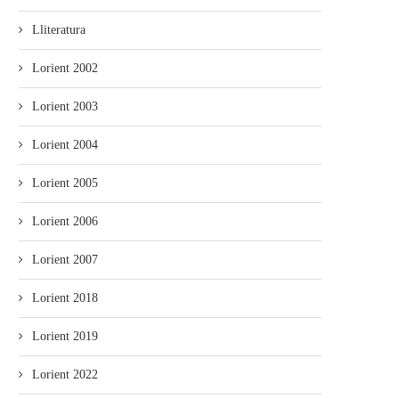
Lliteratura
Lorient 2002
Lorient 2003
Lorient 2004
El Festival Boombastic 2026
Iniciativa pol Asturianu y Ba
revalidaotru bon añu con...
desixen a Adif...
Lorient 2005
Lorient 2006
Lorient 2007
Lorient 2018
Lorient 2019
Lorient 2022