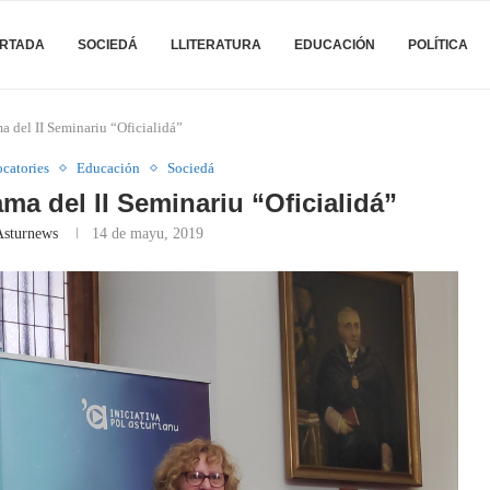
RTADA
SOCIEDÁ
LLITERATURA
EDUCACIÓN
POLÍTICA
ma del II Seminariu “Oficialidá”
catories
Educación
Sociedá
ama del II Seminariu “Oficialidá”
Asturnews
14 de mayu, 2019