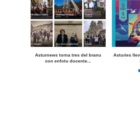
ngüística
Asturnews torna tres del branu
Asturies lle
Parlamentu
con enfotu docente...