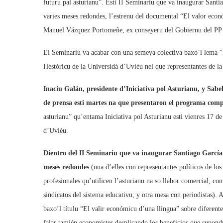
futuru pal asturianu”. Esti II Seminariu que va inaugurar Sant
varies meses redondes, l’estrenu del documental “El valor eco
Manuel Vázquez Portomeñe, ex conseyeru del Gobiernu del PP 
El Seminariu va acabar con una semeya colectiva baxo’l lema “La
Hestóricu de la Universidá d’Uviéu nel que representantes de la s
Inaciu Galán, presidente d’Iniciativa pol Asturianu, y Sabe
de prensa esti martes na que presentaron el programa comp
asturianu” qu’entama Iniciativa pol Asturianu esti vienres 17 d
d’Uviéu.
Dientro del II Seminariu que va inaugurar Santiago García
meses redondes
(una d’elles con representantes políticos de lo
profesionales qu’utilicen l’asturianu na so llabor comercial, co
sindicatos del sistema educativu, y otra mesa con periodistas).
baxo’l títulu “El valir económicu d’una llingua” sobre diferent
falar tamién economistes desplicando los beneficios que supondría