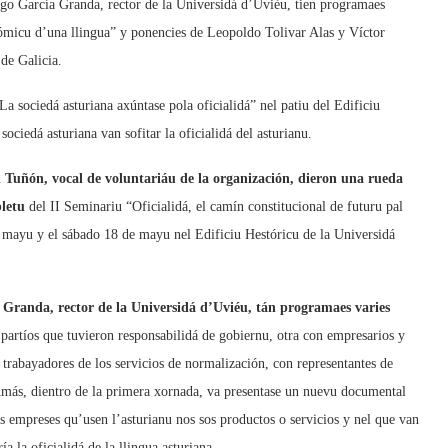
iago García Granda, rector de la Universidá d’Uviéu, tien programaes
nómicu d’una llingua” y ponencies de Leopoldo Tolivar Alas y Víctor
de Galicia.
 sociedá asturiana axúntase pola oficialidá” nel patiu del Edificiu
ociedá asturiana van sofitar la oficialidá del asturianu.
l Tuñón, vocal de voluntariáu de la organización, dieron una rueda
letu
del II Seminariu “Oficialidá, el camín constitucional de futuru pal
e mayu y el sábado 18 de mayu nel Edificiu Hestóricu de la Universidá
 Granda, rector de la Universidá d’Uviéu, tán programaes varies
s partíos que tuvieron responsabilidá de gobiernu, otra con empresarios y
n trabayadores de los servicios de normalización, con representantes de
 Amás, dientro de la primera xornada, va presentase un nuevu documental
es empreses qu’usen l’asturianu nos sos productos o servicios y nel que van
 la oficialidá de la llingua asturiana.