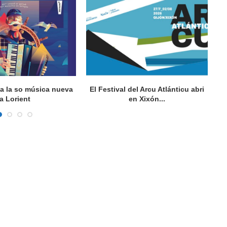
va la so música nueva
El Festival del Arcu Atlánticu abri
a Lorient
en Xixón...