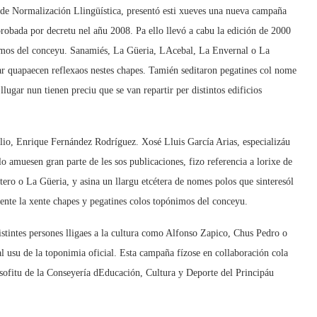
 de Normalización Llingüística, presentó esti xueves una nueva campaña
aprobada por decretu nel añu 2008. Pa ello llevó a cabu la edición de 2000
nimos del conceyu. Sanamiés, La Güeria, LAcebal, La Envernal o La
r quapaecen reflexaos nestes chapes. Tamién seditaron pegatines col nome
ugar nun tienen preciu que se van repartir per distintos edificios
relio, Enrique Fernández Rodríguez. Xosé Lluis García Arias, especializáu
o amuesen gran parte de les sos publicaciones, fizo referencia a lorixe de
 o La Güeria, y asina un llargu etcétera de nomes polos que sinteresól
e ente la xente chapes y pegatines colos topónimos del conceyu.
stintes persones lligaes a la cultura como Alfonso Zapico, Chus Pedro o
l usu de la toponimia oficial. Esta campaña fízose en collaboración cola
ofitu de la Conseyería dEducación, Cultura y Deporte del Principáu