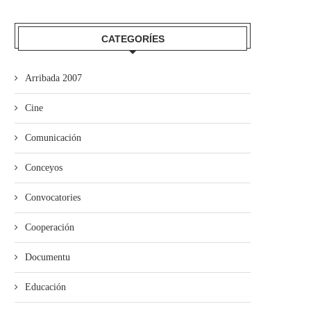
CATEGORÍES
Arribada 2007
Cine
Comunicación
Conceyos
La Guerra Civil protagoniza
Convocatories
esposición n’El Coto
Cooperación
Documentu
Educación
ieres pon en marcha’l programa