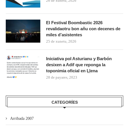
26 de xunetu, 2026
El Festival Boombastic 2026
revalidaotru bon añu con decenes de
miles d’asistentes
25 de xunetu, 2026
Iniciativa pol Asturianu y Barbón
desixen a Adif que reponga la
toponimia oficial en Ḷḷena
28 de payares, 2023
CATEGORÍES
Arribada 2007