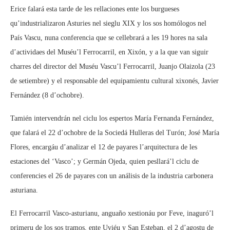
Erice falará esta tarde de les rellaciones ente los burgueses
qu’industrializaron Asturies nel sieglu XIX y los sos homólogos nel
País Vascu, nuna conferencia que se cellebrará a les 19 hores na sala
d’actividaes del Muséu’l Ferrocarril, en Xixón, y a la que van siguir
charres del director del Muséu Vascu’l Ferrocarril, Juanjo Olaizola (23
de setiembre) y el responsable del equipamientu cultural xixonés, Javier
Fernández (8 d’ochobre).
Tamién intervendrán nel ciclu los espertos María Fernanda Fernández,
que falará el 22 d’ochobre de la Sociedá Hulleras del Turón; José María
Flores, encargáu d’analizar el 12 de payares l’arquitectura de les
estaciones del ‘Vasco’; y Germán Ojeda, quien pesllará’l ciclu de
conferencies el 26 de payares con un análisis de la industria carbonera
asturiana.
El Ferrocarril Vasco-asturianu, anguaño xestionáu por Feve, inaguró’l
primeru de los sos tramos, ente Uviéu y San Esteban, el 2 d’agostu de