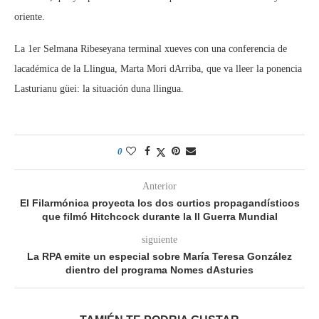
oriente.
La 1er Selmana Ribeseyana terminal xueves con una conferencia de
lacadémica de la Llingua, Marta Mori dArriba, que va lleer la ponencia
Lasturianu güei: la situación duna llingua.
0
Anterior
El Filarmónica proyecta los dos curtios propagandísticos
que filmó Hitchcock durante la II Guerra Mundial
siguiente
La RPA emite un especial sobre María Teresa González
dientro del programa Nomes dAsturies