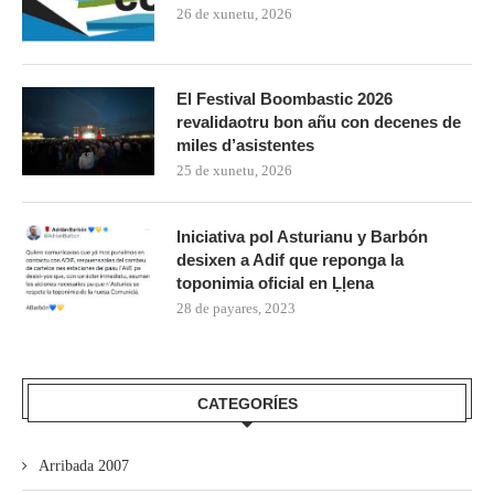
26 de xunetu, 2026
El Festival Boombastic 2026
revalidaotru bon añu con decenes de
miles d’asistentes
25 de xunetu, 2026
Iniciativa pol Asturianu y Barbón
desixen a Adif que reponga la
toponimia oficial en Ḷḷena
28 de payares, 2023
CATEGORÍES
Arribada 2007