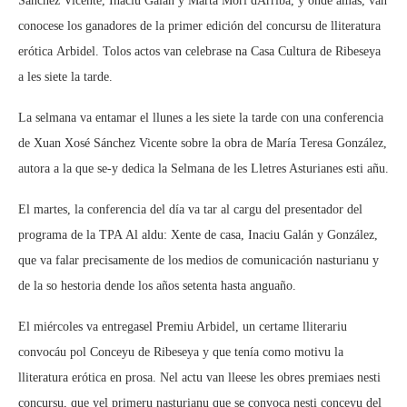
Sánchez Vicente, Inaciu Galán y Marta Mori dArriba, y onde amás, van
conocese los ganadores de la primer edición del concursu de lliteratura
erótica Arbidel. Tolos actos van celebrase na Casa Cultura de Ribeseya
a les siete la tarde.
La selmana va entamar el llunes a les siete la tarde con una conferencia
de Xuan Xosé Sánchez Vicente sobre la obra de María Teresa González,
autora a la que se-y dedica la Selmana de les Lletres Asturianes esti añu.
El martes, la conferencia del día va tar al cargu del presentador del
programa de la TPA Al aldu: Xente de casa, Inaciu Galán y González,
que va falar precisamente de los medios de comunicación nasturianu y
de la so hestoria dende los años setenta hasta anguaño.
El miércoles va entregasel Premiu Arbidel, un certame lliterariu
convocáu pol Conceyu de Ribeseya y que tenía como motivu la
lliteratura erótica en prosa. Nel actu van lleese les obres premiaes nesti
concursu, que yel primeru nasturianu que se convoca nesti conceyu del