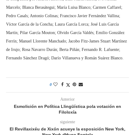
Marcelo; Blanca Berasátegui; María Luisa Blanco; Carmen Caffarel;
Pedro Casals; Antonio Colinas; Francisco Javier Fernández Vallina;
Víctor García de la Concha; Laura García Lorca; José Luis García
Martín; Pilar García Mouton; Olvido García Valdés; Emilio González
Ferrín; Manuel Llorente Manchado; Jacobo Fitz-James Stuart Martínez
de Irujo; Rosa Navarro Durán; Berta Piñán; Fernando R. Lafuente;
Fernando Sánchez Dragó; Darío Villanueva y Román Suárez Blanco.
0
Anterior
Esmolición en Política Llingüística pola votación en
Filoloxía
siguiente
El Revillaxixéu de Xixón acueye la esposición New York,
New York dHugo Fontela