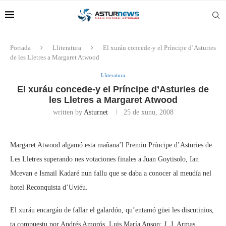
Portada
Lliteratura
El xuráu concede-y el Príncipe d’Asturies
de les Lletres a Margaret Atwood
Lliteratura
El xuráu concede-y el Príncipe d’Asturies de
les Lletres a Margaret Atwood
written by
Asturnet
25 de xunu, 2008
Margaret Atwood algamó esta mañana’l Premiu Príncipe d’Asturies de
Les Lletres superando nes votaciones finales a Juan Goytisolo, Ian
Mcevan e Ismail Kadaré nun fallu que se daba a conocer al meudía nel
hotel Reconquista d’Uviéu.
El xuráu encargáu de fallar el galardón, qu’entamó güei les discutinios,
ta compuestu por Andrés Amorós, Luis María Anson; J. J. Armas