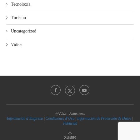
Tecnoloxía
Turismu
Uncategorized
Vidios
@2023 - Asturnews
Información d’Empresa
|
Condiciones d’Usu
|
Información de Protección de Datos
|
Publicidá
XUBIR