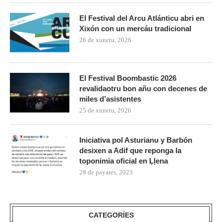
El Festival del Arcu Atlánticu abri en
Xixón con un mercáu tradicional
26 de xunetu, 2026
El Festival Boombastic 2026
revalidaotru bon añu con decenes de
miles d’asistentes
25 de xunetu, 2026
Iniciativa pol Asturianu y Barbón
desixen a Adif que reponga la
toponimia oficial en Ḷḷena
28 de payares, 2023
CATEGORÍES