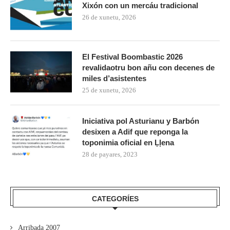
Xixón con un mercáu tradicional
26 de xunetu, 2026
El Festival Boombastic 2026
revalidaotru bon añu con decenes de
miles d’asistentes
25 de xunetu, 2026
Iniciativa pol Asturianu y Barbón
desixen a Adif que reponga la
toponimia oficial en Ḷḷena
28 de payares, 2023
CATEGORÍES
Arribada 2007