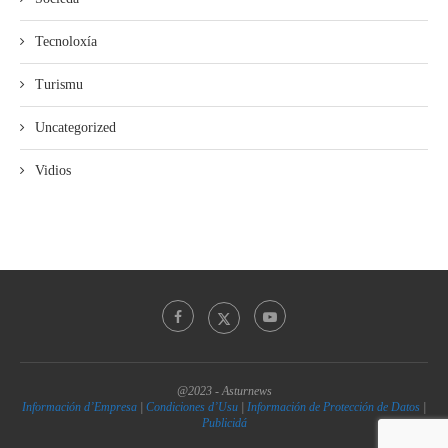
Tecnoloxía
Turismu
Uncategorized
Vidios
@2023 - Asturnews
Información d’Empresa
|
Condiciones d’Usu
|
Información de Protección de Datos
|
Publicidá