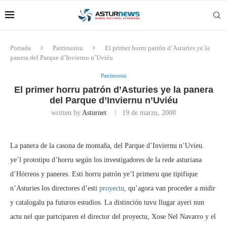
Portada
Patrimoniu
El primer horru patrón d’Asturies ye la
panera del Parque d’Inviernu n’Uviéu
Patrimoniu
El primer horru patrón d’Asturies ye la panera
del Parque d’Inviernu n’Uviéu
written by
Asturnet
19 de marzu, 2008
La panera de la casona de montaña, del Parque d’Inviernu n’Uvieu.
ye’l prototipu d’horru según los investigadores de la rede asturiana
d’Hórreos y paneres. Esti horru patrón ye’l primeru que tipifique
n’Asturies los directores d’esti
proyectu
, qu’agora van proceder a midir
y catalogalu pa futuros estudios. La distinción tuvu llugar ayeri nun
actu nel que partciparen el director del proyectu, Xose Nel Navarro y el